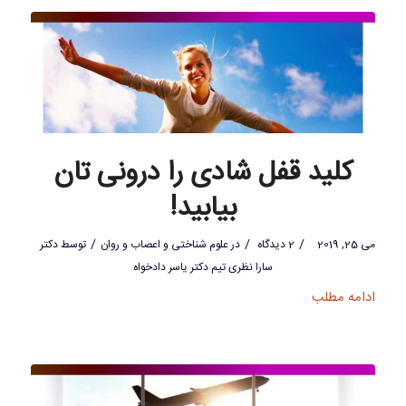
کلید قفل شادی را درونی تان
بیابید!
/
/
/
می 25, 2019
2 دیدگاه
در
علوم شناختی و اعصاب و روان
توسط
دکتر
سارا نظری تیم دکتر یاسر دادخواه
ادامه مطلب