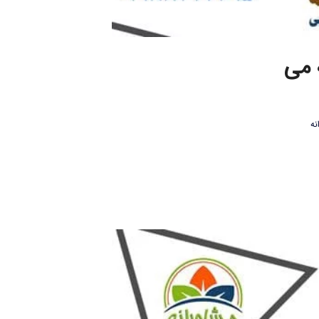
 می
نه