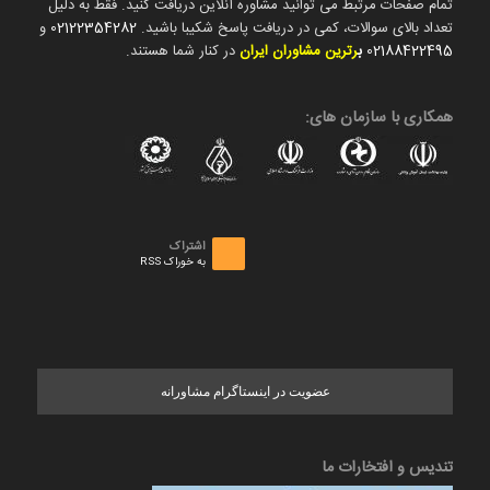
تمام صفحات مرتبط می توانید مشاوره آنلاین دریافت کنید. فقط به دلیل
تعداد بالای سوالات، کمی در دریافت پاسخ شکیبا باشید.
02122354282
و
02188422495
ب
رترین مشاوران ایران
در کنار شما هستند.
همکاری با سازمان های:
اشتراک
به خوراک RSS
عضویت در اینستاگرام مشاورانه
تندیس و افتخارات ما