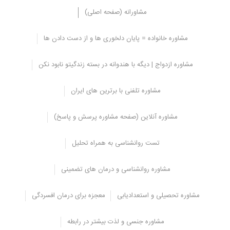
مشاورانه (صفحه اصلی)
مشاوره خانواده = پایان دلخوری ها و از دست دادن ها
چرا مرکز مشاوره قیطریه انتخاب کنیم؟
مشاوره ازدواج | دیگه با هندوانه در بسته زندگیتو نابود نکن
انتخاب مرکز مشاوره و
روانشناس
قیطریه
انگیزه ها و دلایل
مختلفی می
تواند داشته باشد که برخی از مهم ترین آن ها شامل موارد زیر است:
مشاوره تلفنی با برترین های ایران
1-خدمات تخصصی.
مشاوران و روانشناسان این مرکر دوره های لازم را در
زمینه های مختلف دیده اند و تخصص بالایی دارند.
مشاوره آنلاین (صفحه مشاوره پرسش و پاسخ)
2-استفاده از روانشناسان متخصص و ماهر.
مشاوران در این مرکز دکتر،
استاد دانشگاه و دارای بیش از 15 سال سابقه کار می باشند.
تست روانشناسی به همراه تحلیل
3-خدمات و پشتیبانی.
با تماس با مرکز می توانید نظرات و پیشنهادهای
خود را انتقال دهید.
مشاوره روانشناسی و درمان های تضمینی
4-سابقه درخشان.
مرکز ستاره موفق بوده است که برگزیده جشنواره
مشتری مداری در سال های پیاپی باشد.
مشاوره تحصیلی و استعدادیابی
معجزه برای درمان افسردگی
5-به روز بودن خدمات.
مرکز ستاره ایرانیان از به روز ترین خدمات برای
اولین بار در ایران استفاده می کند تا کم ترین عوارض و بیش ترین تاثیر
مشاوره جنسی و لذت بیشتر در رابطه