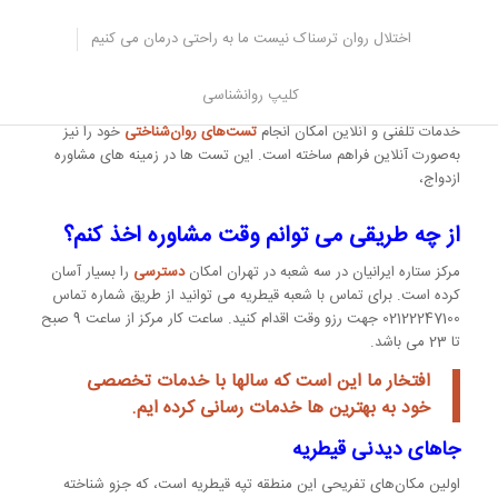
را در درمان داشته باشد.
مرکز مشاوره ستاره ایرانیان در زمینه‌های خانواده، کودک، تحصیلی، شغلی،
اختلال روان ترسناک نیست ما به راحتی درمان می کنیم
درمان اختلالات، زوج‌درمانی، پیش از ازدواج، اعتیاد و مسائل دیگر
خدمات
تخصصی را به‌صورت تلفنی، حضوری و آنلاین
ارائه می‌دهد. هدف مرکز
کلیپ روانشناسی
ستاره این است که مشاوره برای همه ممکن شود؛ بنابراین علاوه بر
خدمات تلفنی و آنلاین امکان انجام
تست‌های روان‌شناختی
خود را نیز
به‌صورت آنلاین فراهم ساخته است. این تست ها در زمینه های مشاوره
ازدواج،
از چه طریقی می توانم وقت مشاوره اخذ کنم؟
مرکز ستاره ایرانیان در سه شعبه در تهران امکان
دسترسی
را بسیار آسان
کرده است. برای تماس با شعبه قیطریه می توانید از طریق شماره تماس
02122247100 جهت رزو وقت اقدام کنید. ساعت کار مرکز از ساعت 9 صبح
تا 23 می باشد.
افتخار ما این است که سالها با خدمات تخصصی
خود به بهترین ها خدمات رسانی کرده ایم.
جاهای دیدنی قیطریه
اولین مکان‌های تفریحی این منطقه تپه قیطریه است، که جزو شناخته