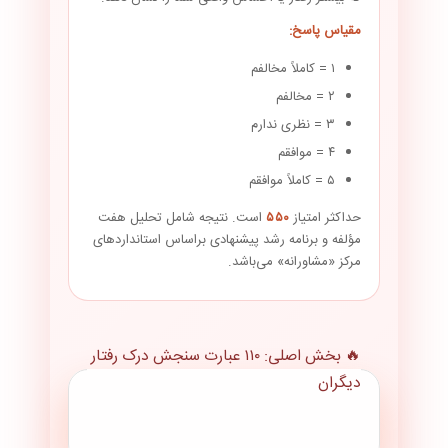
مقیاس پاسخ:
۱ = کاملاً مخالفم
۲ = مخالفم
۳ = نظری ندارم
۴ = موافقم
۵ = کاملاً موافقم
حداکثر امتیاز
۵۵۰
است. نتیجه شامل تحلیل هفت
مؤلفه و برنامه رشد پیشنهادی براساس استانداردهای
مرکز «مشاورانه» می‌باشد.
🔥 بخش اصلی: ۱۱۰ عبارت سنجش درک رفتار
دیگران