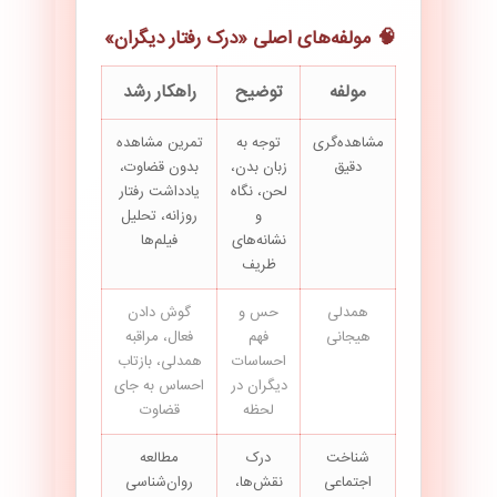
🧠 مولفه‌های اصلی «درک رفتار دیگران»
مولفه
توضیح
راهکار رشد
مشاهده‌گری
توجه به
تمرین مشاهده
دقیق
زبان بدن،
بدون قضاوت،
لحن، نگاه
یادداشت رفتار
و
روزانه، تحلیل
نشانه‌های
فیلم‌ها
ظریف
همدلی
حس و
گوش دادن
هیجانی
فهم
فعال، مراقبه
احساسات
همدلی، بازتاب
دیگران در
احساس به جای
لحظه
قضاوت
شناخت
درک
مطالعه
اجتماعی
نقش‌ها،
روان‌شناسی