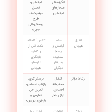
انگیزه‌ها و
اجتماعی،
هنجارهای
تحلیل
اجتماعی
موقعیت‌ها،
طرح
پرسش‌های
«چرا»
کنترل
حفظ
تنفس آگاهانه،
هیجان
آرامش و
مکث قبل از
پاسخ
واکنش،
سنجیده
بازنگری
به رفتار
الگوهای
دیگران
هیجانی
ارتباط مؤثر
انتقال
پرسش‌گری،
محترمانه
بازتاب احساس،
احساس،
تمرین حل
نیاز و فکر
تعارض و
بازخورد دوسویه
ادراک
شناخت
آشنایی با