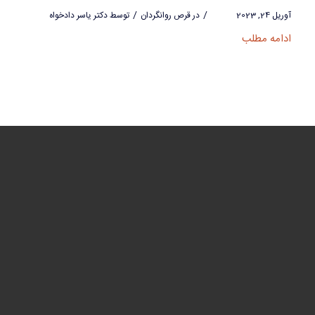
/
/
آوریل 24, 2023
در
قرص روانگردان
توسط
دکتر یاسر دادخواه
ادامه مطلب