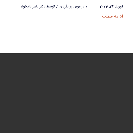
/
/
آوریل 24, 2023
در
قرص روانگردان
توسط
دکتر یاسر دادخواه
ادامه مطلب