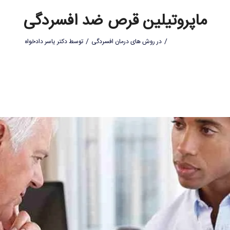
ماپروتیلین قرص ضد افسردگی
/
/
در
روش های درمان افسردگی
توسط
دکتر یاسر دادخواه