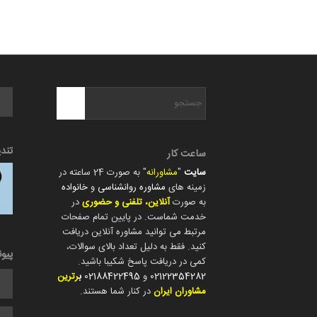
تند
ساعت کار
سایت
"
مشاورانه
" به صورت 24 ساعته در
زمینه های
مشاوره روانشناسی
و
خانواده
به صورت
آنلاین، تلفنی و حضوری
در
خدمت شماست. در پایین تمام صفحات
مرتبط می توانید مشاوره آنلاین دریافت
کنید. فقط به دلیل تعداد بالای سوالات،
پیو
کمی در دریافت پاسخ شکیبا باشید.
02122354282
و
02188422495
ب
رترین
مشاوران ایران
در کنار شما هستند.