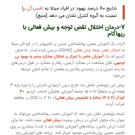
نتایج 80 درصد بهبود در افراد مبتلا به
افسردگی
را
نسبت به گروه کنترل نشان می دهد.(
منبع
)
7-درمان اختلال نقص توجه و بیش فعالی
با
ریهاکام
اثرات یک آموزش عصبی-روانشناختی مبتنی بر کامپیوتر را در کودکان مبتلا
به
اختلال نقص توجه بیش فعالی
(ADHD) بررسی شده است. ما فرض
کردیم که یک
آموزش خاص با تمرکز بر اختلال عملکرد منجر به بهبود بی
توجهی
، قابل مشاهده در عملکرد آزمون، رفتار و عملکرد در طول درس‌های
مدرسه تجربی و در رتبه‌بندی والدین و معلمان از علائم اصلی مرتبط
می‌شود.
روش این پژوهش شامل یک طرح درون آزمودنی-کنترلی را با دوره پایه 4
هفته ای و متعاقباً 12 تا 15 جلسه آموزشی هفتگی انتخاب کردیم.
30
کودک (6 تا 13 ساله) با تشخیص بیش فعالی
(ICD 10: F 90.0) در مطالعه
شرکت کردند.
نتیجه پژوهش نشان می دهد که آموزش عصب روانشناختی می‌تواند به
عنوان یک ماژول کمکی در درمان پیچیده
بیش فعالی
مفید باشد، اما برای
اثبات ارزش بالینی، برنامه‌های آموزشی مشابه باید با شدت بیشتری بر روی
نقایص عصبی روان‌شناختی موجود تمرکز کنند. برنامه های آموزشی باید