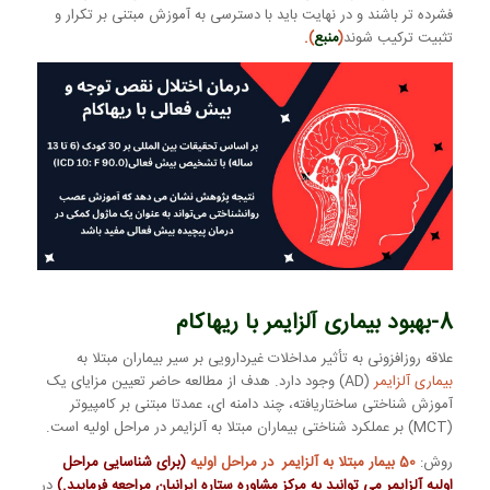
فشرده تر باشند و در نهایت باید با دسترسی به آموزش مبتنی بر تکرار و
تثبیت ترکیب شوند
(
منبع
).
8-بهبود
بیماری آلزایمر
با ریهاکام
علاقه روزافزونی به تأثیر مداخلات غیردارویی بر سیر بیماران مبتلا به
بیماری آلزایمر
(AD) وجود دارد. هدف از مطالعه حاضر تعیین مزایای یک
آموزش شناختی ساختاریافته، چند دامنه ای، عمدتا مبتنی بر کامپیوتر
(MCT) بر عملکرد شناختی بیماران مبتلا به آلزایمر در مراحل اولیه است.
روش:
50 بیمار مبتلا به آلزایمر در مراحل اولیه
(برای شناسایی مراحل
اولیه آلزایمر می توانید به مرکز مشاوره ستاره ایرانیان مراجعه فرمایید.)
در