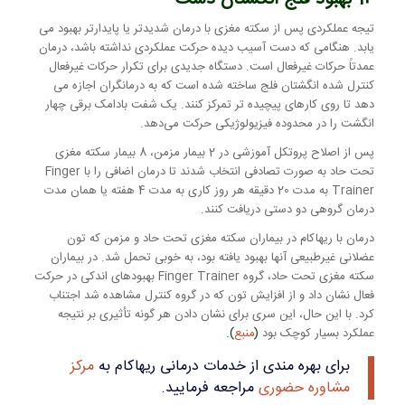
تیجه عملکردی پس از سکته مغزی با درمان شدیدتر یا پایدارتر بهبود می
یابد. هنگامی که دست آسیب دیده حرکت عملکردی نداشته باشد، درمان
عمدتاً حرکات غیرفعال است. دستگاه جدیدی برای تکرار حرکات غیرفعال
کنترل شده انگشتان فلج ساخته شده است که به درمانگران اجازه می
دهد تا روی کارهای پیچیده تر تمرکز کنند. یک شفت بادامک برقی چهار
انگشت را در محدوده فیزیولوژیکی حرکت می‌دهد.
پس از اصلاح پروتکل آموزشی در 2 بیمار مزمن، 8 بیمار سکته مغزی
تحت حاد به صورت تصادفی انتخاب شدند تا درمان اضافی را با Finger
Trainer به مدت 20 دقیقه هر روز کاری به مدت 4 هفته یا همان مدت
درمان گروهی دو دستی دریافت کنند.
درمان با ریهاکام در بیماران سکته مغزی تحت حاد و مزمن که تون
عضلانی غیرطبیعی آنها بهبود یافته بود، به خوبی تحمل شد. در بیماران
سکته مغزی تحت حاد، گروه Finger Trainer بهبودهای اندکی در حرکت
فعال نشان داد و از افزایش تون که در گروه کنترل مشاهده شد اجتناب
کرد. با این حال، این سری برای نشان دادن هر گونه تأثیری بر نتیجه
عملکرد بسیار کوچک بود
(
منبع
).
برای بهره مندی از خدمات درمانی ریهاکام به
مرکز
مشاوره حضوری
مراجعه فرمایید.