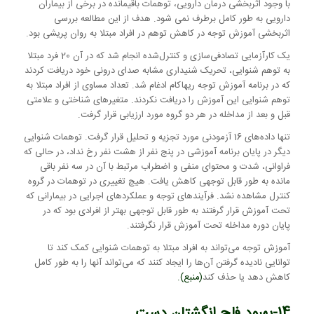
با وجود اثربخشی درمان دارویی، توهمات باقیمانده در برخی از بیماران
دارویی به طور کامل برطرف نمی شود. هدف از این مطالعه بررسی
اثربخشی آموزش توجه در کاهش توهم در افراد مبتلا به روان پریشی بود.
یک کارآزمایی تصادفی‌سازی و کنترل‌شده انجام شد که در آن 20 فرد مبتلا
به توهم شنوایی، تحریک شنیداری مشابه صدای درونی خود دریافت کردند
که در برنامه آموزش توجه ریهاکام ادغام شد. تعداد مساوی از افراد مبتلا به
توهم شنوایی این آموزش را دریافت نکردند. متغیرهای شناختی و علامتی
قبل و بعد از مداخله در هر دو گروه مورد ارزیابی قرار گرفت.
تنها داده‌های 16 آزمودنی مورد تجزیه و تحلیل قرار گرفت. توهمات شنوایی
دیگر در پایان برنامه آموزشی در پنج نفر از هشت نفر رخ نداد، در حالی که
فراوانی، شدت و محتوای منفی و اضطراب مرتبط با آن در سه نفر باقی
مانده به طور قابل توجهی کاهش یافت. هیچ تغییری در توهمات در گروه
کنترل مشاهده نشد. فرآیندهای توجه و عملکردهای اجرایی در بیمارانی که
تحت آموزش قرار گرفتند به طور قابل توجهی بهتر از افرادی بود که در
پایان دوره مداخله تحت آموزش قرار نگرفتند.
آموزش توجه می‌تواند به افراد مبتلا به توهمات شنوایی کمک کند تا
توانایی نادیده گرفتن آن‌ها را ایجاد کنند که می‌تواند آنها را به طور کامل
کاهش دهد یا حذف کند
(
منبع
).
14-بهبود فلج انگشتان دست