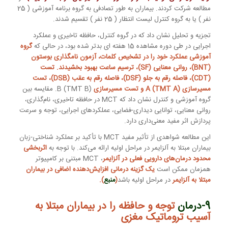
مطالعه شرکت کردند. بیماران به طور تصادفی به گروه برنامه آموزشی ( 25
نفر ) یا به گروه کنترل لیست انتظار ( 25 نفر ) تقسیم شدند.
تجزیه و تحلیل نشان داد که در گروه کنترل، حافظه تاخیری و عملکرد
اجرایی در طی دوره مشاهده 15 هفته ای بدتر شده بود، در حالی که
گروه
آموزشی عملکرد خود را در تشخیص کلمات، آزمون نامگذاری بوستون
(BNT)، روانی معنایی (SF)، ترسیم ساعت بهبود بخشیدند. تست
(CDT)، فاصله رقم به جلو (DSF)، فاصله رقم به عقب (DSB)، تست
مسیرسازی A (TMT A) و تست مسیرسازی
B (TMT B). مقایسه بین
گروه آموزشی و کنترل نشان داد که MCT در حافظه تاخیری، نام‌گذاری،
روانی معنایی، توانایی دیداری-فضایی، عملکردهای اجرایی، توجه و سرعت
پردازش اثر مفید معنی‌داری دارد.
این مطالعه شواهدی از تأثیر مفید MCT با تأکید بر عملکرد شناختی-زبان
بیماران مبتلا به آلزایمر در مراحل اولیه ارائه می‌کند. با توجه به
اثربخشی
محدود درمان‌های دارویی فعلی در آلزایمر
، MCT مبتنی بر کامپیوتر
همزمان ممکن است
یک گزینه درمانی افزایش‌دهنده اضافی در بیماران
مبتلا به آلزایمر
در مراحل اولیه باشد
(
منبع
).
9-درمان
توجه و حافظه را در بیماران مبتلا به
آسیب ​​تروماتیک مغزی