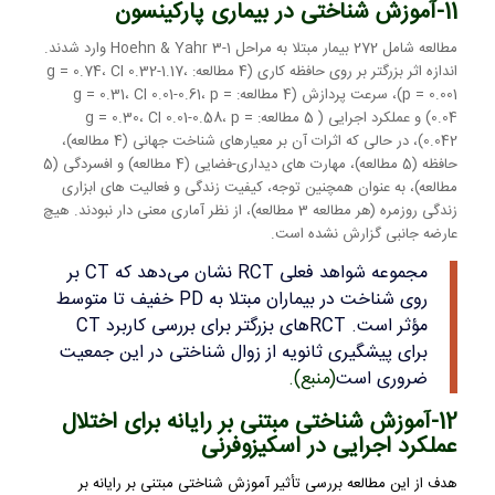
11-آموزش شناختی در بیماری پارکینسون
مطالعه شامل 272 بیمار مبتلا به مراحل 1-3 Hoehn & Yahr وارد شدند.
اندازه اثر بزرگتر بر روی حافظه کاری (4 مطالعه: g = 0.74، CI 0.32-1.17،
p = 0.001)، سرعت پردازش (4 مطالعه: g = 0.31، CI 0.01-0.61، p =
0.04) و عملکرد اجرایی ( 5 مطالعه: g = 0.30، CI 0.01-0.58، p =
0.042)، در حالی که اثرات آن بر معیارهای شناخت جهانی (4 مطالعه)،
حافظه (5 مطالعه)، مهارت های دیداری-فضایی (4 مطالعه) و افسردگی (5
مطالعه)، به عنوان همچنین توجه، کیفیت زندگی و فعالیت های ابزاری
زندگی روزمره (هر مطالعه 3 مطالعه)، از نظر آماری معنی دار نبودند. هیچ
عارضه جانبی گزارش نشده است.
مجموعه شواهد فعلی RCT نشان می‌دهد که CT بر
روی شناخت در بیماران مبتلا به PD خفیف تا متوسط
​​مؤثر است. RCTهای بزرگتر برای بررسی کاربرد CT
برای پیشگیری ثانویه از زوال شناختی در این جمعیت
ضروری است
(
منبع
).
12-آموزش شناختی مبتنی بر رایانه برای اختلال
عملکرد اجرایی در اسکیزوفرنی
هدف از این مطالعه بررسی تأثیر آموزش شناختی مبتنی بر رایانه بر