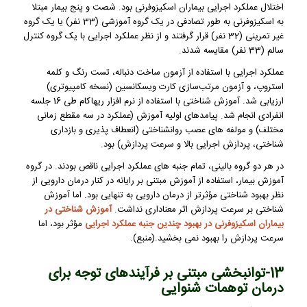
اختلال عملکرد اجرایی بیماران اسکیزوفرنی بود. شصت و پنج بیمار مبتلا
به اسکیزوفرنی به طور تصادفی در یک گروه آموزشی (33 نفر) یا یک گروه
غیر تمرینی (32 نفر) قرار گرفتند و از نظر عملکرد اجرایی با یک گروه کنترل
سالم (33 نفر) مقایسه شدند.
عملکرد اجرایی با استفاده از آزمون ساخت دنباله، تست رنگ و کلمه
استروپ، و آزمون مرتب‌سازی کارت ویسکانسین (نسخه کامپیوتری)
ارزیابی شد. آموزش شناختی با استفاده از نرم افزار ریهاکام طی 16 جلسه
انفرادی انجام شد. پیامدهای اولیه آموزش (عملکرد در سه مقطع زمانی
مختلف) و مولفه های عصب روانشناختی (انعطاف پذیری و بازداری
شناختی، پردازش اجرایی بالا و سرعت پردازش) بود.
در هر دو گروه بالینی، تمام جنبه های عملکرد اجرایی ناقص بودند. در گروه
آموزش بیمار، استفاده از آموزش مبتنی بر رایانه در کنار درمان دارویی از
نظر بهبود شناختی مؤثرتر از درمان دارویی به تنهایی بود. اما آموزش
شناختی بر سرعت پردازش اثر معناداری نداشت.
آموزش شناختی در
بیماران اسکیزوفرنی در بهبود چندین جنبه عملکرد اجرایی
مؤثر بود، اما
سرعت پردازش را بهبود نمی بخشید.(
منبع
).
13-توانبخشی مبتنی بر فرآیندهای توجه برای
درمان توهمات شنوایی