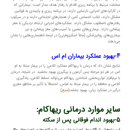
مختلف مرتبط با برنامه ریزی اقدام یا رفتار هدف مدار است. بیمارانی که
در کارکردهای اجرایی نارسایی دارند، در برنامه ریزی و پایبندی به قوانین
مشکل دارند، اغلب احساس کمی از هنجارهای اجتماعی دارند و در سرکوب
رفتارهای نامطلوب مشکل دارند. عملکردهای اجرایی ارتباط نزدیکی با مغز
پیشانی دارند. بیماری‌های عصبی یا آسیب‌های مغز پیشانی و نیز
بیماری‌های روانپزشکی (مثلاً اسکیزوفرنی) در اینجا ناهنجاری‌هایی را نشان
می‌دهند.
4-بهبود عملکرد بیماران ام اس
نتایج نشان داد که درمان با ریهاکام عملکرد کلامی را در بیمار مبتلا به ام
اس در هر دو مرحله پس آزمون و پیگیری بهبود بخشید. در نتیجه، درمان
با نرم‌افزار توان‌بخشی شناختی ریهاکام می‌تواند تسلط کلامی، یادگیری
کلامی و حافظه را در بیمار مبتلا به ام‌اس، احتمالاً با تأثیر بر مناطق مغزی
درگیر در عملکرد زبان، بهبود بخشد(
منبع
).
سایر موارد درمانی ریهاکام:
5-بهبود اندام فوقانی پس از سکته
این پژوهش
از 119 بیمار تحت درمان پس از سکته مغزی تحت حاد، 30