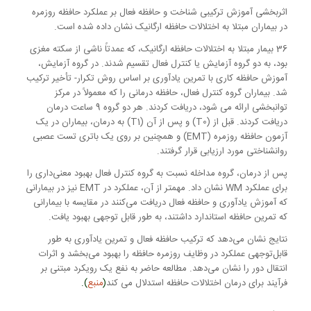
اثربخشی آموزش ترکیبی شناخت و حافظه فعال بر عملکرد حافظه روزمره
در بیماران مبتلا به اختلالات حافظه ارگانیک نشان داده شده است.
36 بیمار مبتلا به اختلالات حافظه ارگانیک، که عمدتاً ناشی از سکته مغزی
بود، به دو گروه آزمایش یا کنترل فعال تقسیم شدند. در گروه آزمایش،
آموزش حافظه کاری با تمرین یادآوری بر اساس روش تکرار- تأخیر ترکیب
شد. بیماران گروه کنترل فعال، حافظه درمانی را که معمولاً در مرکز
توانبخشی ارائه می شود، دریافت کردند. هر دو گروه 9 ساعت درمان
دریافت کردند. قبل از (T0) و پس از آن (T1) به درمان، بیماران در یک
آزمون حافظه روزمره (EMT) و همچنین بر روی یک باتری تست عصبی
روانشناختی مورد ارزیابی قرار گرفتند.
پس از درمان، گروه مداخله نسبت به گروه کنترل فعال بهبود معنی‌داری را
برای عملکرد WM نشان داد. مهمتر از آن، عملکرد در EMT نیز در بیمارانی
که آموزش یادآوری و حافظه فعال دریافت می‌کنند در مقایسه با بیمارانی
که تمرین حافظه استاندارد داشتند، به طور قابل توجهی بهبود یافت.
نتایج نشان می‌دهد که ترکیب حافظه فعال و تمرین یادآوری به طور
قابل‌توجهی عملکرد در وظایف روزمره حافظه را بهبود می‌بخشد و اثرات
انتقال دور را نشان می‌دهد. مطالعه حاضر به نفع یک رویکرد مبتنی بر
فرآیند برای درمان اختلالات حافظه استدلال می کند
(
منبع
).