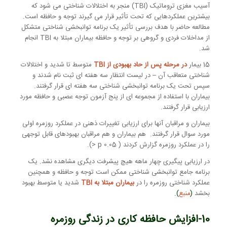
آسیب مغزی تروماتیک (TBI) منجر به اختلالات شناختی می شود که
بیشترین عملکردهایی که تحت تأثیر قرار می گیرند توجه و حافظه است.
مطالعه حاضر با هدف بررسی تأثیر یک برنامه توانبخشی شناختی متشکل
از مداخلات فردی و گروهی بر توجه و حافظه بیماران مبتلا به TBI انجام
شد.
15 بیمار
در مرحله پس از حاد بهبودی از TBI
متوسط ​​تا شدید و اختلالات
شناختی متعاقب آن – در لیست انتظار سه هفته ای ثبت نام شدند و
سپس تحت یک برنامه توانبخشی شناختی سه هفته ای قرار گرفتند.
بیماران با استفاده از مجموعه ای از پنج آزمون توجه عصبی و حافظه مورد
ارزیابی قرار گرفتند.
بیماران و مراقبان آنها برای ارزیابی تغییرات ذهنی در عملکرد روزمره اولی
مورد سوال قرار گرفتند. هم بیماران و هم مراقبان بهبودهای قابل توجهی
را در عملکرد روزمره گزارش کردند ( 0.05 p <).
در ارزیابی پیگیری چهار ماهه هیچ پیشرفت دیگری مشاهده نشد. یک
برنامه جامع توانبخشی شناختی ممکن است توجه و حافظه و همچنین
عملکرد شناختی روزمره را در
بیماران مبتلا به TBI
شدید یا متوسط ​​بهبود
بخشد
(
منبع
).
10-افزایش حافظه کاری در زندگی روزمره