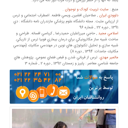
یابند که آنها را از خطر بررسی و درک مرگ دور نگه می دارد.
منبع :
سایت تربیت کودک و نوجوان
.
داوودي ايران
, صلاحيان افشين, ويسي فاطمه. اضطراب اجتماعي و ترس
از ارزيابي مثبت. مجله دانشگاه علوم پزشكي مازندران نامه دانشگاه : دي
1391 , دوره 22 , شماره 96
اسلامي مجيد
, حاجي ميرزاعليان حميدرضا , كرباسي افسانه. طراحي و
ساخت شبيه ساز مکاترونيکي براي درمان بيماري فوبيا ترس از تاريکي.
شبيه سازي و تحليل تكنولوژي هاي نوين در مهندسي مكانيك (مهندسي
مكانيك جامدات: 1394 , دوره 8)
مالمير مهدي
. ترس از قرباني شدن و قبض فضاي عمومي. پژوهش هاي
جامعه شناسي معاصر : پاييز و زمستان 1392 , دوره 2 , شماره 3