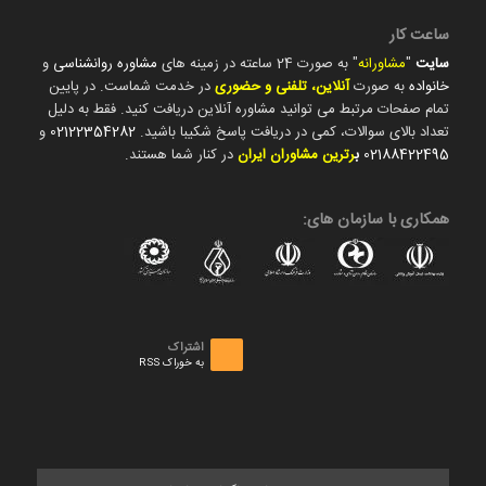
ساعت کار
سایت
"
مشاورانه
" به صورت 24 ساعته در زمینه های
مشاوره روانشناسی
و
خانواده
به صورت
آنلاین، تلفنی و حضوری
در خدمت شماست. در پایین
تمام صفحات مرتبط می توانید مشاوره آنلاین دریافت کنید. فقط به دلیل
تعداد بالای سوالات، کمی در دریافت پاسخ شکیبا باشید.
02122354282
و
02188422495
ب
رترین مشاوران ایران
در کنار شما هستند.
همکاری با سازمان های:
اشتراک
به خوراک RSS