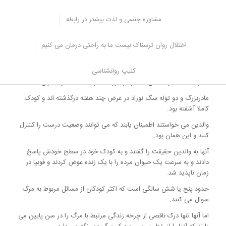
مشاوره جنسی و لذت بیشتر در رابطه
جدیدترین مقالات کودک و نوجوان
فوبیا از مرگ در میان کودکان
اختلال روان ترسناک نیست ما به راحتی درمان می کنیم
این یک فوبیا رایج در میان کودکان است و می تواند باعث اضطراب شدید
در جدایی، عدم توانایی خوابیدن یا بحث مکرر در مورد مرگ شود.
کلیپ روانشناسی
خانواده ها به نزد ما می آیند و در مورد دختر سه ساله خود نگران اند.
مادربزرگ و دو توله سگ نوزاد در عرض چند هفته درگذشته اند و کودک
کاملا آشفته بود.
والدین می خواستند اطمینان یابند که می توانند وضعیت درست را کنترل
کنند و این همان بود.
آنها به والدین حقیقت را گفتند و به کودک خود در سطح خودش پاسخ
دادند و به سرعت یک حیوان مرده را با یک زنده عوض کردند و فوبیا در
زمان ناپدید شد.
حدود پنج یا شش سالگی است که اکثر کودکان از مسائل مربوط به مرگ
سوال می کنند.
اما آنها تنها درک ناقصی از چرخه زندگی مرتبط با مرگ را در سن پایین می