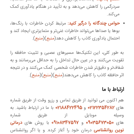
سردرگمی را کاهش می‌دهد و به تأیید در هنگام یادآوری کمک
می‌کند.
حواس چندگانه را درگیر کنید:
مرتبط کردن خاطرات با رنگ‌ها،
بوها یا صداها می‌تواند خاطرات غنی‌تر و متمایزتری ایجاد کند و
احتمال یادآوری کاذب را کاهش دهد(
منبع
)(
منبع
).
به طور کلی، این تکنیک‌ها مسیرهای عصبی و تثبیت حافظه را
تقویت می‌کنند و در عین حال تداخل را به حداقل می‌رسانند و به
شفاف‌تر و دقیق‌تر شدن خاطرات شخصی کمک می‌کنند و در نتیجه
اثر حافظه کاذب را کاهش می‌دهند(
منبع
)(
منبع
)(
منبع
).
ارتباط با ما
هم اکنون می توانید از طریق تماس و رزرو وقت از طریق شماره
های
02122354282
و
02188422495
با ما در ارتباط باشید. به
وسیله موبایل از طریق شماره
های
09035673050
و
09108347597
با روش های
درمانی
نوین روانشناسی
درمان خود را آغاز کرده. و یا اگر روانشناس