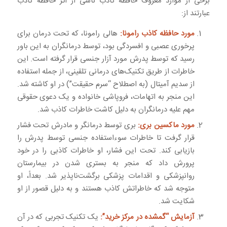
برخی از موارد معروف حافظه کاذب ناشی از اثر حافظه کاذب
عبارتند از:
مورد حافظه کاذب رامونا:
هالی رامونا، که تحت درمان برای
پرخوری عصبی و افسردگی بود، توسط درمانگران به این باور
رسید که توسط پدرش مورد آزار جنسی قرار گرفته است. این
خاطرات از طریق تکنیک‌های درمانی تلقینی، از جمله استفاده
از سدیم آمیتال (به اصطلاح “سرم حقیقت”) در او کاشته شد.
این منجر به اتهامات، فروپاشی خانواده و یک دعوی حقوقی
مهم علیه درمانگران به دلیل کاشت خاطرات کاذب شد.
مورد ماکسین بری:
بری توسط درمانگر و مادرش تحت فشار
قرار گرفت تا خاطرات سوءاستفاده جنسی توسط پدرش را
بازیابی کند. تحت این فشار، او خاطرات کاذبی را در خود
پرورش داد که منجر به بستری شدن در بیمارستان
روانپزشکی و اقدامات پزشکی برگشت‌ناپذیر شد. بعداً، او
متوجه شد که خاطراتش کاذب هستند و به دلیل قصور از او
شکایت شد.
آزمایش “گمشده در مرکز خرید”:
یک تکنیک تجربی که در آن