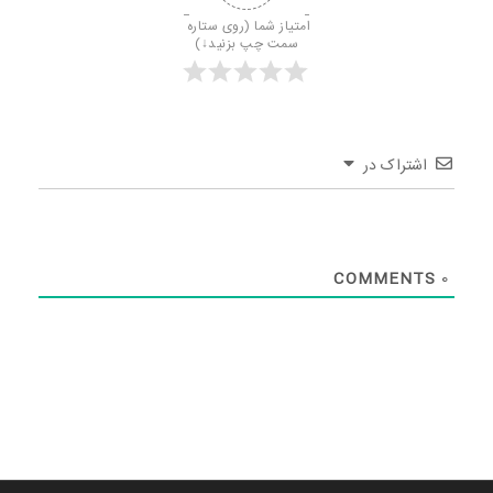
امتیاز شما (روی ستاره 
سمت چپ بزنید↓)
اشتراک در
COMMENTS
0