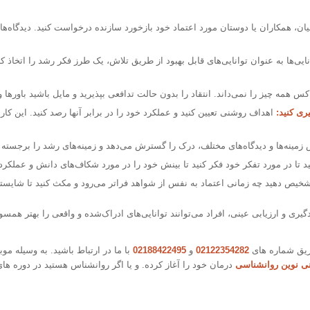
ان، همکاران یا دوستان مورد اعتماد خود بازخورد سازنده درخواست کنید. دیدگاه‌های
ایی‌ها به عنوان توانایی‌های قابل بهبود از طریق تلاش، یک طرز فکر رشد را اتخاذ ک
کس همه چیز را نمی‌داند. انتقاد را بدون حالت تدافعی بپذیرید و مایل باشید باورها و 
ری کنید:
اهداف روشنی تعیین کنید و عملکرد خود را در برابر آنها رصد کنید. این کار د
مینه‌ها و دیدگاه‌های مختلف، درک را گسترش می‌دهد و زمینه‌های رشد را برجسته م
د تا در مورد تفکر خود فکر کنید تا بینش خود را در مورد شکاف‌های دانش و عملکرد 
خیص دهید چه زمانی اعتماد به نفس از شواهد فراتر می‌رود و مکث کنید تا شایستگی خ
ی و ارزیابی عینی، افراد می‌توانند توانایی‌های ادراک‌شده و واقعی را بهتر همسو
ریق شماره های
02122354282
و
02188422495
با ما در ارتباط باشید. به وسیله مو
نی نوین روانشناسی
درمان خود را آغاز کرده. و یا اگر روانشناس هستید در دوره ه