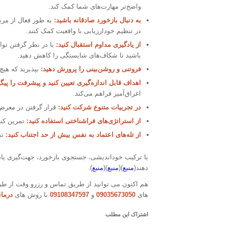
واضح‌تر مهارت‌های شما کمک کند.
به دنبال بازخورد صادقانه باشید:
به طور فعال از مربی
در تنظیم خودارزیابی با واقعیت کمک کنند.
از یادگیری مداوم استقبال کنید:
با در نظر گرفتن توان
باشید تا شکاف‌های شایستگی را کاهش دهید.
فروتنی و روشن‌بینی را پرورش دهید:
بپذیرید که هیچ‌
اهداف قابل اندازه‌گیری تعیین کنید و پیشرفت را پیگی
اغراق‌آمیز فراهم می‌کند.
در تجربیات متنوع شرکت کنید:
قرار گرفتن در معرض ز
از استراتژی‌های فراشناختی استفاده کنید:
تمرین کنی
از تله‌های اعتماد به نفس بیش از حد اجتناب کنید:
تش
با ترکیب خوداندیشی، جستجوی بازخورد، جهت‌گیری یادگیر
دهند(
منبع
)(
منبع
)(
منبع
).
هم اکنون می توانید از طریق تماس و رزرو وقت از ط
های
09035673050
و
09108347597
با روش های
درما
اشتراک این مطلب