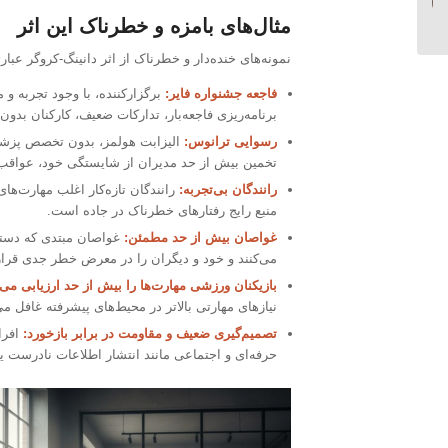
می‌دانیم؟...
مثال‌های بامزه و خطرناک این اثر
نمونه‌های خنده‌دار و خطرناک از اثر دانینگ-کروگر عبارتن
فاجعه جشنواره فایر:
برگزارکننده، با وجود تجربه و 
برنامه‌ریزی فاجعه‌بار، تدارکات ضعیف، کارکنان بدو
رسوایی ترانوس:
الیزابت هولمز، بدون تخصص پزشکی
تخمین بیش از حد مدیران از شایستگی خود، عواقب
رانندگان بی‌تجربه:
رانندگان تازه‌کار اغلب مهارت‌ها
منبع رایج رفتارهای خطرناک در جاده است.
غواصان بیش از حد مطمئن:
غواصان مبتدی که دستور
می‌کنند و خود و دیگران را در معرض خطر جدی قرار
بازیکنان ورزشی مهارت‌ها را بیش از حد ارزیابی می‌ک
نیازهای مهارتی بالاتر در محیط‌های پیشرفته غافل می
تصمیم‌گیری ضعیف و مقاومت در برابر بازخورد:
افرا
حرفه‌ای و اجتماعی مانند انتشار اطلاعات نادرست یا