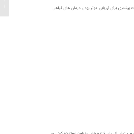
عشق...
 بیشتری برای ارزیابی موثر بودن درمان های گیاهی
ی توان از روان کننده های متفاوت استفاده کرد این