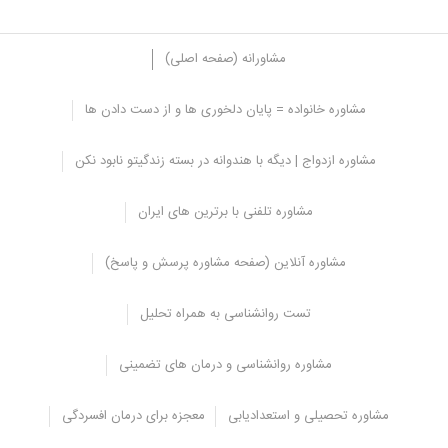
مشاورانه (صفحه اصلی)
مشاوره خانواده = پایان دلخوری ها و از دست دادن ها
درمان اعتیاد به قمار
مشاوره ازدواج | دیگه با هندوانه در بسته زندگیتو نابود نکن
اگر فکر می کنید که به
قمار
اعتیاد دارید، اولین کاری که باید انجام دهید
این است که به دنبال کمک حرفه ای باشید .
مشاوره تلفنی با برترین های ایران
رایج ترین نوع درمان، درمان شناختی رفتاری (CBT) می باشد زیرا می
تواند به شما یاد دهد که چگونه افکار منفی خود را شناسایی کرده و با آن
مشاوره آنلاین (صفحه مشاوره پرسش و پاسخ)
کنار بیایید و چگونه آن ها را با افکار مثبت جایگزین کنید.
تست روانشناسی به همراه تحلیل
مشاوره روانشناسی و درمان های تضمینی
مشاوره تحصیلی و استعدادیابی
معجزه برای درمان افسردگی