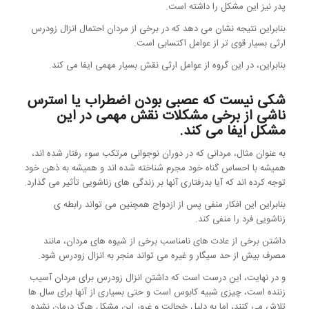
پدر نیز این مشکل را داشته است.
بنابراین نتیجه نشان می دهد که در برخی از مردان احتمال انزال زودرس
ارثی بسیار قوی تر از عوامل اکتسابی است.
بنابراین، در این گروه از عوامل ارثی نقش بسیار مهمی ایفا می کند.
شکی نیست که عصبی بودن اضطراب یا استرس
ناشی از برخی مشکلات نقش مهمی در این
مشکل ایفا می کند.
به عنوان مثال، مردانی که در دوران نوجوانی مرتکب سوء رفتار شده اند،
همیشه با احساس گناه خود مجرم شناخته شده اند و همیشه به ذهن خود
توجه کرده اند که آیا بدرفتاری آنها بر زندگی های زناشویی تأثیر می گذارد.
بنابراین این افکار منفی پس از ازدواج همچنین می تواند رابطه ی
زناشویی فرد را منفی کند.
داشتن برخی از عادت های نامناسب برخی از شیوه های مردان، مانند
مصرف بیش از حد سیگار و غیره می تواند منجر به انزال زودرس شود.
و در نهایت، این درست است که داشتن انزال زودرس برای مردان آسیب
زننده است، چیزی شبیه کابوس است و حتی بسیاری از آنها برای سال ها
تلاش می کنند، اما به دلیل خجالت و غرور این مشکل هرگز درمان نشده