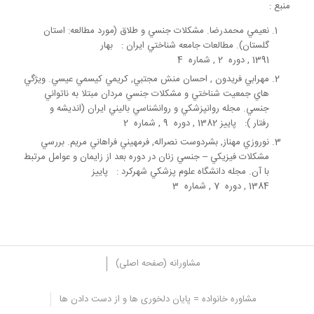
منبع :
نعيمي محمدرضا. مشکلات جنسي و طلاق (مورد مطالعه: استان
گلستان). مطالعات جامعه شناختي ايران : بهار
1391 , دوره 2 , شماره 4
مهرابي فريدون , احسان منش مجتبي, كريمي كيسمي عيسي. ويژگي
هاي جمعيت شناختي و مشكلات جنسي مردان مبتلا به ناتواني
جنسي. مجله روانپزشكي و روانشناسي باليني ايران (انديشه و
رفتار ): پاييز 1382 , دوره 9 , شماره 2
نوروزي مهناز, بشردوست نصراله, فرمهيني فراهاني مريم. بررسي
مشكلات فيزيكي – جنسي زنان در دوره بعد از زايمان و عوامل مرتبط
با آن. مجله دانشگاه علوم پزشکي شهرکرد : پاییز
1384 , دوره 7 , شماره 3
مشاورانه (صفحه اصلی)
مشاوره خانواده = پایان دلخوری ها و از دست دادن ها