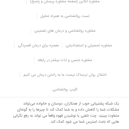
مشاوره آنلاین (صفحه مشاوره پرسش و پاسخ)
کنترل استرس
کمک کننده خواهد بود.
تست روانشناسی به همراه تحلیل
کنترل
بهبود مدیریت زمان، تعیین اهداف قابل دسترس و مشخص کردن کارهای
مشاوره روانشناسی و درمان های تضمینی
روزمره در لیست روزانه می تواند به شما کمک کند که کنترل بیشتری بر
زندگی خود داشته و استرس را کاهش دهید. تغییرات ساده در محل کار،
مانند استراحت مناسب و غذاهای مقوی نیز می تواند به شما کمک کند.
مشاوره تحصیلی و استعدادیابی
معجزه برای درمان افسردگی
آرامش
مشاوره جنسی و لذت بیشتر در رابطه
تمرینات تنفسی آرام بخش، تمرکز حواس و مدیتیشن همگی می توانند به
شما در آرامش و غلبه بر استرس کمک کنند. زمانی که احساس خستگی
اختلال روان ترسناک نیست ما به راحتی درمان می کنیم
می کنید، نفس های آهسته و عمیق بکشید و سعی داشته باشید که بر
استرس
خود غلبه کنید.
کلیپ روانشناسی
شبکه پشتیبانی
یک شبکه پشتیبانی خوب از همکاران، دوستان و خانواده می‌تواند
مشکلات شما را کاهش داده و به شما کمک کند تا چیزها را به گونه‌ای
متفاوت ببینید. چت تلفنی یا نوشیدن قهوه واقعاً می تواند به رفع نگرانی
هایی که باعث استرس شما می شود کمک کند.