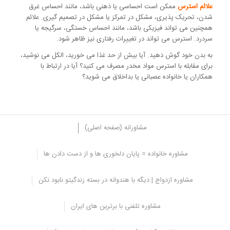
علائم استرس
ممکن است احساسی یا ذهنی باشد، مانند احساس غرق
شدن، تحریک پذیری، مشکل در تمرکز یا مشکل در تصمیم گیری. علائم
همچنین می تواند فیزیکی باشد، مانند احساس خستگی، سرگیجه یا
سردرد. استرس می تواند در تغییرات رفتاری نیز ظاهر شود.
به بدن خود گوش دهید. آیا بیش از حد غذا می خورید، الکل می نوشید،
برای مقابله با استرس مواد مخدر مصرف می کنید؟ آیا در ارتباط با
همکاران یا خانواده عصبانی یا بداخلاق می شوید؟
مشاورانه (صفحه اصلی)
مشاوره خانواده = پایان دلخوری ها و از دست دادن ها
تغییر سبک زندگی، بهبود تاثیر استرس بر بدن
مشاوره ازدواج | دیگه با هندوانه در بسته زندگیتو نابود نکن
ورزش بیشتر می تواند به کاهش تنش بدنی و پاکسازی سر در هنگام
استرس کمک کند. حرکات کششی، یوگا و پیلاتس می توانند به کاهش
مشاوره تلفنی با برترین های ایران
تنش عضلانی نیز کمک کنند.
کاهش مصرف الکل، ترک سیگار و رعایت یک رژیم غذایی سالم نیز در