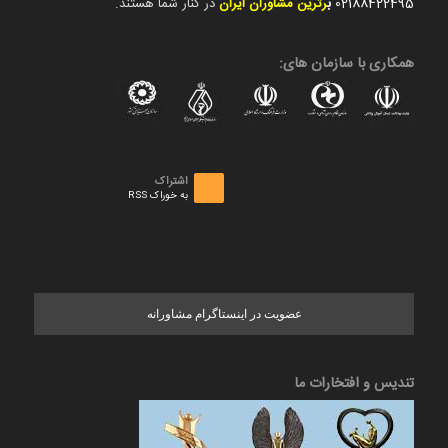
02188422495
ب
رترین مشاوران ایران
در کنار شما هستند.
همکاری با سازمان های:
اشتراک
به خوراک RSS
عضویت در اینستاگرام مشاورانه
تندیس و افتخارات ما