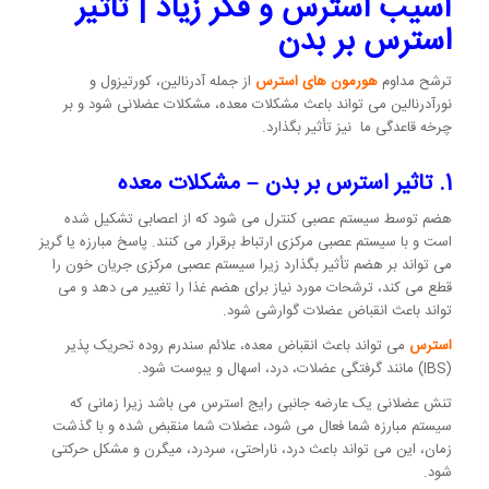
آسیب استرس و فکر زیاد | تاثیر
استرس بر بدن
ترشح مداوم
هورمون های استرس
از جمله آدرنالین، کورتیزول و
نورآدرنالین می تواند باعث مشکلات معده، مشکلات عضلانی شود و بر
چرخه قاعدگی ما نیز تأثیر بگذارد.
1. تاثیر استرس بر بدن –
مشکلات معده
هضم توسط سیستم عصبی کنترل می شود که از اعصابی تشکیل شده
است و با سیستم عصبی مرکزی ارتباط برقرار می کنند. پاسخ مبارزه یا گریز
می تواند بر هضم تأثیر بگذارد زیرا سیستم عصبی مرکزی جریان خون را
قطع می کند، ترشحات مورد نیاز برای هضم غذا را تغییر می دهد و می
تواند باعث انقباض عضلات گوارشی شود.
استرس
می تواند باعث انقباض معده، علائم سندرم روده تحریک پذیر
(IBS) مانند گرفتگی عضلات، درد، اسهال و یبوست شود.
تنش عضلانی یک عارضه جانبی رایج استرس می باشد زیرا زمانی که
سیستم مبارزه شما فعال می شود، عضلات شما منقبض شده و با گذشت
زمان، این می تواند باعث درد، ناراحتی، سردرد، میگرن و مشکل حرکتی
شود.