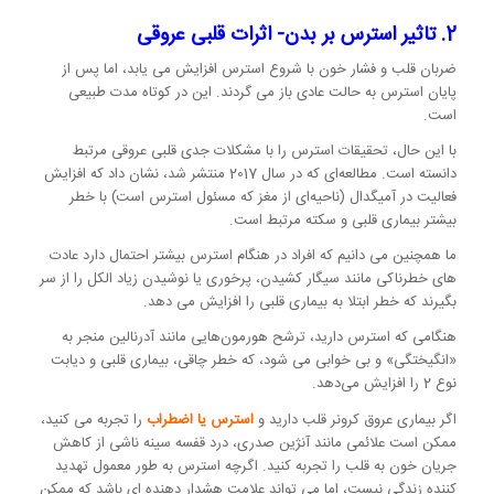
2. تاثیر استرس بر بدن-
اثرات قلبی عروقی
ضربان قلب و فشار خون با شروع استرس افزایش می یابد، اما پس از
پایان استرس به حالت عادی باز می گردند. این در کوتاه مدت طبیعی
است.
با این حال، تحقیقات استرس را با مشکلات جدی قلبی عروقی مرتبط
دانسته است. مطالعه‌ای که در سال 2017 منتشر شد، نشان داد که افزایش
فعالیت در آمیگدال (ناحیه‌ای از مغز که مسئول استرس است) با خطر
بیشتر بیماری قلبی و سکته مرتبط است.
ما همچنین می دانیم که افراد در هنگام استرس بیشتر احتمال دارد عادت
های خطرناکی مانند سیگار کشیدن، پرخوری یا نوشیدن زیاد الکل را از سر
بگیرند که خطر ابتلا به بیماری قلبی را افزایش می دهد.
هنگامی که استرس دارید، ترشح هورمون‌هایی مانند آدرنالین منجر به
«انگیختگی» و بی خوابی می شود، که خطر چاقی، بیماری قلبی و دیابت
نوع 2 را افزایش می‌دهد.
اگر بیماری عروق کرونر قلب دارید و
استرس یا اضطراب
را تجربه می کنید،
ممکن است علائمی مانند آنژین صدری، درد قفسه سینه ناشی از کاهش
جریان خون به قلب را تجربه کنید. اگرچه استرس به طور معمول تهدید
کننده زندگی نیست، اما می تواند علامت هشدار دهنده ای باشد که ممکن