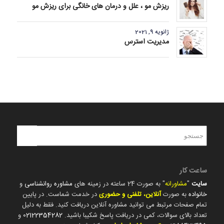
ریزش مو ، علل و درمان های خانگی برای ریزش مو
ژانویه 9, 2021
مدیریت استرس
ساعت کار
سایت
"
مشاورانه
" به صورت 24 ساعته در زمینه های
مشاوره روانشناسی
و
خانواده
به صورت
آنلاین، تلفنی و حضوری
در خدمت شماست. در پایین
تمام صفحات مرتبط می توانید مشاوره آنلاین دریافت کنید. فقط به دلیل
تعداد بالای سوالات، کمی در دریافت پاسخ شکیبا باشید.
02122354282
و