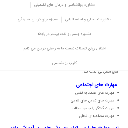
افسردگی منجر شده اند).
مشاوره روانشناسی و درمان های تضمینی
به این ترتیب، روان کاوان سعی می کنند ریشه های افسردگی را بیابند و
به درمانجویان کمک کنند تا متوجه شوند که تجربه های کودکی چگونه می
مشاوره تحصیلی و استعدادیابی
معجزه برای درمان افسردگی
توانند در ایجاد افسردگی موثر واقع شوند و بر روابط میان فردی کنونی آنها
تاثیر بگذارند.
مشاوره جنسی و لذت بیشتر در رابطه
4. آموزش مهارت های اجتماعی
اختلال روان ترسناک نیست ما به راحتی درمان می کنیم
روان درمانی آموزش مهارت های اجتماعی معتقد است که علت ایجاد
افسردگی، تا اندازه ای، ناتوانی در برقراری ارتباط صحیح و معاشرت با مردم
کلیپ روانشناسی
است و تقویت مهارت های اجتماعی می تواند به حل بسیاری از نشانه
های افسردگی کمک کند.
مهارت های اجتماعی
مهارت های اعتماد به نفس
مهارت های تعامل های کلامی
مهارت گفتگو با جنس مخالف
مهارت مصاحبه ی شغلی