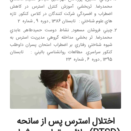
محمدرضا. ثربخشي آموزش كنترل استرس در كاهش
اضطراب و افسردگي شركت كنندگان در كلاس كنكور. تازه
هاي علوم شناختي : تابستان 1386 , دوره 9 , شماره 2
چيني فروشان مسعود, نشاط دوست حميدطاهر, عابدي
محمدرضا. ثر بخشي مداخله گروهي مديريت استرس به
شيوه شناختي رفتاري بر اضطراب امتحان پسران داوطلب
کنکور سراسري. مطالعات روانشناسي باليني : تابستان
1395 , دوره 6 , شماره 23
اختلال استرس پس از سانحه