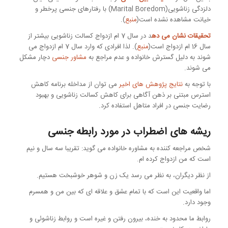
دلزدگی زناشویی(Marital Boredom) با رفتارهای جنسی پرخطر و
خیانت مشاهده نشده است(
منبع
).
تحقیقات نشان می ده
د در سال 7 ام ازدواج کسالت زناشویی بیشتر از
سال 16 ام ازدواج است(
منبع
). لذا افرادی که وارد سال 7 ام ازدواج می
شوند به دلیل گسترش خانواده و عدم مراجع به
مشاور جنسی
دچار مشکل
می شوند.
با توجه به
نتایج پژوهش های اخیر
می توان از مداخله برنامه کاهش
استرس مبتنی بر ذهن آگاهی برای کاهش کسالت زناشویی و بهبود
رضایت جنسی در افراد متاهل استفاده کرد.
ریشه های اضطراب در مورد رابطه جنسی
شخص مراجعه کننده به مشاوره خانواده می گوید: تقریبا سه سال و نیم
است که من ازدواج کرده ام.
از نظر دیگران، به نظر می رسد یک زن و شوهر خوشبخت هستیم.
اما واقعیت این است که با تمام عشق و علاقه ای که بین من و همسرم
وجود دارد.
روابط ما محدود به خنده، بیرون رفتن و غیره است و روابط زناشوئی و