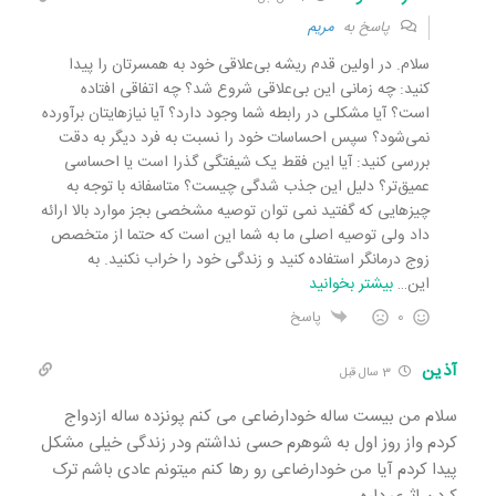
پاسخ به
مریم
سلام. در اولین قدم ریشه بی‌علاقی خود به همسرتان را پیدا
کنید: چه زمانی این بی‌علاقی شروع شد؟ چه اتفاقی افتاده
است؟ آیا مشکلی در رابطه شما وجود دارد؟ آیا نیازهایتان برآورده
نمی‌شود؟ سپس احساسات خود را نسبت به فرد دیگر به دقت
بررسی کنید: آیا این فقط یک شیفتگی گذرا است یا احساسی
عمیق‌تر؟ دلیل این جذب شدگی چیست؟ متاسفانه با توجه به
چیزهایی که گفتید نمی توان توصیه مشخصی بجز موارد بالا ارائه
داد ولی توصیه اصلی ما به شما این است که حتما از متخصص
زوج درمانگر استفاده کنید و زندگی خود را خراب نکنید. به
این
…
بیشتر بخوانید
0
پاسخ
آذین
3 سال قبل
سلام من بیست ساله خودارضاعی می کنم پونزده ساله ازدواج
کردم واز روز اول به شوهرم حسی نداشتم ودر زندگی خیلی مشکل
پیدا کردم آیا من خودارضاعی رو رها کنم میتونم عادی باشم ترک