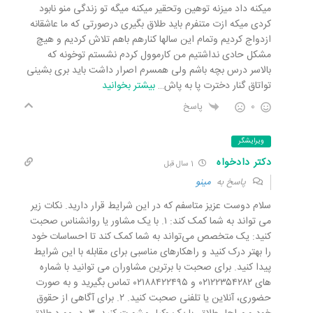
میکنه داد میزنه توهین وتحقیر میکنه میگه تو زندگی منو نابود
کردی میکه ازت متنفرم باید طلاق بگیری درصورتی که ما عاشقانه
ازدواج کردیم وتمام این سالها کنارهم باهم تلاش کردیم و هیچ
مشکل حادی نداشتیم من کارمو‌ول کردم نشستم تو‌خونه که
بالاسر درس بچه باشم ولی همسرم اصرار داشت باید بری بشینی
تواتاق گنار دخترت پا به پاش
…
بیشتر بخوانید
0
پاسخ
ویرایشگر
دکتر دادخواه
1 سال قبل
پاسخ به
مینو
سلام دوست عزیز متاسفم که در این شرایط قرار دارید. نکات زیر
می تواند به شما کمک کند: ۱. با یک مشاور یا روانشناس صحبت
کنید: یک متخصص می‌تواند به شما کمک کند تا احساسات خود
را بهتر درک کنید و راهکارهای مناسبی برای مقابله با این شرایط
پیدا کنید. برای صحبت با برترین مشاوران می توانید با شماره
های ۰۲۱۲۲۳۵۴۲۸۲ و ۰۲۱۸۸۴۲۲۴۹۵ تماس بگیرید و به صورت
حضوری، آنلاین یا تلفنی صحبت کنید. ۲. برای آگاهی از حقوق