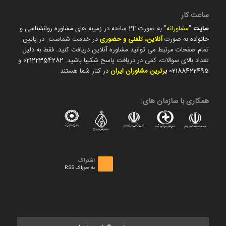
ساعت کار
سایت
"
مشاورانه
" به صورت 24 ساعته در زمینه های
مشاوره روانشناسی
و
خانواده
به صورت
آنلاین، تلفنی و حضوری
در خدمت شماست. در پایین
تمام صفحات مرتبط می توانید مشاوره آنلاین دریافت کنید. فقط به دلیل
تعداد بالای سوالات، کمی در دریافت پاسخ شکیبا باشید.
02122354282
و
02188422495
ب
رترین مشاوران ایران
در کنار شما هستند.
همکاری با سازمان های:
اشتراک
به خوراک RSS