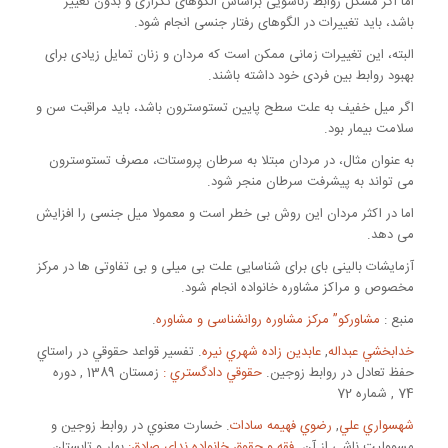
اما اگر مشکل روابط زناشویی براساس الگوهای تکراری و بدون تغییر
باشد، باید تغییرات در الگوهای رفتار جنسی انجام شود.
البته، این تغییرات زمانی ممکن است که مردان و زنان تمایل زیادی برای
بهبود روابط بین فردی خود داشته باشند.
اگر میل خفیف به علت سطح پایین تستوسترون باشد، باید مراقبت سن و
سلامت بیمار بود.
به عنوان مثال، در مردان مبتلا به سرطان پروستات، مصرف تستوسترون
می تواند به پیشرفت سرطان منجر شود.
اما در اکثر مردان این روش بی خطر است و معمولا میل جنسی را افزایش
می دهد.
آزمایشات بالینی بای برای شناسایی علت بی میلی و بی تفاوتی ها در مرکز
مخصوص و مراکز مشاوره خانواده انجام شود.
منبع :
مشاورکو” مرکز مشاوره روانشناسی و مشاوره
.
خدابخشي عبداله
,
عابدين زاده شهري نيره
. تفسير قواعد حقوقي در راستاي
حفظ تعادل در روابط زوجين.
حقوقي دادگستري :
زمستان 1389 , دوره
74 , شماره 72
شهسواري علي
,
رضوي فهيمه سادات
. خسارت معنوي در روابط زوجين و
مسووليت ناشي از آن.
فقه و حقوق خانواده نداي صادق:
بهار و تابستان