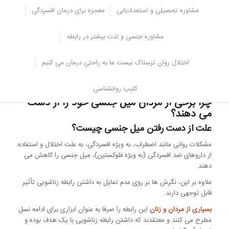
مشاوره تحصیلی و استعدادیابی
معجزه برای درمان افسردگی
بی حوصلگی جنسی یک مفهوم اساسی است
، لنزی که از طریق آن می
توان رابطه و رضایت جنسی را برای درک موانع و شناسایی اهرم های
تغییر مثبت مشاهده کرد. تحقیقات آینده از یک تعریف واضح و مشترک از
مشاوره جنسی و لذت بیشتر در رابطه
کسالت جنسی بهره مند خواهند شد و مطالعاتی در مورد اینکه چه
مداخلاتی باعث کاهش کسالت جنسی می شود، و تا چه حد کاهش
اختلال روان ترسناک نیست ما به راحتی درمان می کنیم
کسالت جنسی منجر به رضایت جنسی و رابطه جنسی بیشتر می شود،
سود خواهند برد(
منبع
).
کلیپ روانشناسی
چرا برخی از مردان میل جنسی خود را از دست
می دهند؟
علت از دست رفتن میل جنسی چیست؟
مشکلات روانی مانند اضطراب، به ویژه افسردگی، به علت اختلال و استفاده
از داروهای ضد افسردگی (به ویژه فلوکستین)، میل جنسی را کاهش می
دهند.
علاوه بر این، نگرش ها بر روی عدم تمایل به داشتن رابطه زناشویی تأثیر
قابل توجهی دارند.
بسیاری از مردان و زنان
این رابطه را صرفا به عنوان ابزاری برای ادامه نسل
مطرح می کنند و معتقدند که داشتن رابطه زناشویی با یک هدف بوده و