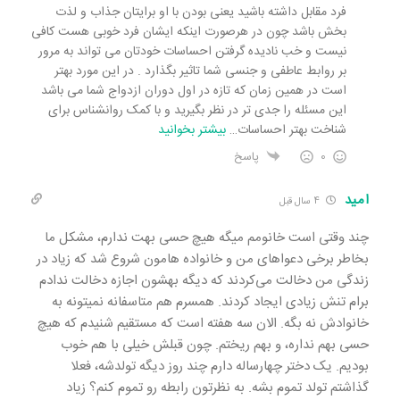
فرد مقابل داشته باشید یعنی بودن با او برایتان جذاب و لذت
بخش باشد چون در هرصورت اینکه ایشان فرد خوبی هست کافی
نیست و خب نادیده گرفتن احساسات خودتان می تواند به مرور
بر روابط عاطفی و جنسی شما تاثیر بگذارد . در این مورد بهتر
است در همین زمان که تازه در اول دوران ازدواج شما می باشد
این مسئله را جدی تر در نظر بگیرید و با کمک روانشناس برای
شناخت بهتر احساسات
…
بیشتر بخوانید
0
پاسخ
امید
4 سال قبل
چند وقتی است خانومم میگه هیچ حسی بهت ندارم، مشکل ما
بخاطر برخی دعواهای من و خانواده هامون شروع شد که زیاد در
زندگی من دخالت می‌کردند که دیگه بهشون اجازه دخالت ندادم
برام تنش زیادی ایجاد کردند. همسرم هم متاسفانه نمیتونه به
خانوادش نه بگه. الان سه هفته است که مستقیم شنیدم که هیچ
حسی بهم نداره، و بهم ریختم. چون قبلش خیلی با هم خوب
بودیم. یک دختر چهارساله دارم چند روز دیگه تولدشه، فعلا
گذاشتم تولد تموم بشه. به نظرتون رابطه رو تموم کنم؟ زیاد