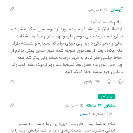
آیسان
3 سال قبل
سلام خسته نباشید
28سالمه 7پیش عقد کردم و ده روزه از عروسیمون میگذره شوهرم
خیلی آدم خوبیه خیلی دوسم داره و بهم احترام میذاره مشکلات
مالی و خانوادگی داریم ولی چیزی برام کم نمیذاره و همیشه طرف
منه. یکماه بعد. از عقدمون متوجه شدم هیچ حسی بهش ندارم از
لحاظ جنسی فکر کردم به مرور درست میشه ولی بدتر شد همه
چی حتی توی ماه عسل هم نمیخواستم بهم نزدیک بشه. نمیدونم
دلیلش چیه میشه لطفا کمکم کنید
0
پاسخ
ویرایشگر
مشاور 24 ساعته
3 سال قبل
پاسخ به
آیسان
سلام به شما آیسان جان ببین عزیزم برای وارد شدن به مسیر
زندگی مشترک خب اهمیت زیادی دارد که شما گرایش اولیه را به