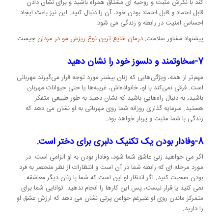
کند با نگرش مثبت و روحیه ای مشتاق همراه باشید و برای نشان دادن
قابل اعتماد و قابل اعتماد بودن خود، آن را دنبال کنید. این نیز باعث ایجاد
احساس امنیت در رابطه و زندگی می شود.
پیشنهاد مشاور سلامت:
درمان شایع ترین نوع ریزش مو در مردان
چیست
7-سخاوتمند و دلسوز خود را نشان دهید
مهم‌تر از همه، ویژگی‌هایی که زنان بیشتر مورد توجه قرار می‌گیرند مهربانی
است. فرقی نمی‌کند با او، خانواده‌اش، غریبه‌ها یا حتی حیوانات مهربان
باشید، به دنبال راه‌هایی باشید که نشان دهید به طور طبیعی متفکر
هستید. سرمایه گذاری روزانه شما روی مهربانی به او نشان می دهد که
زندگی با شما مثبت و پربار خواهد بود.
8-وفادار بودن یک تکنیک دلبری برای دختر است.
اگر می خواهید زنی عاشق شما شود، وفادار بودن به او الزامی است. در
مورد مرحله ای که رابطه شما در آن است و انتظارات از نظر منحصر به فرد
بودن صحبت کنید. اگر انتظار او این است که شما با زنان دیگر معاشقه
نمی کنید یا قرار نیست، پس این کارها را انجام ندهید. توانایی شما برای
متمرکز ماندن روی او علیرغم حواس پرتی نشان می دهد که ارزش عشق او
را دارید.