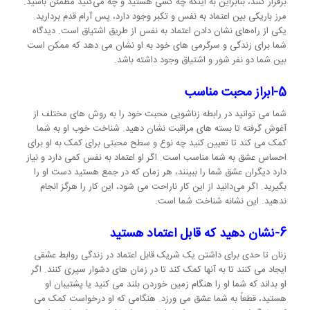
برقرار کنند، بنابراین به اینکه چه کسی هستید و چه می‌کنید مطمئن باشید.
مرز باریکی بین اعتماد به نفس و تکبر وجود دارد، پس آرام قدم بردارید.
یکی از راه‌های نشان دادن اعتماد به نفس از طریق اشتیاق است. دیدگاه
شما برای زندگی و سرگرمی های خود به او نشان می دهد که ممکن است
بین شما دو نفر شور و اشتیاق وجود داشته باشد.
5-ابراز محبت مناسب
شما می توانید در رابطه زناشویی محبت خود را به روش های مختلف از
آغوش گرفته تا بسته های مراقبت نشان دهید. شناخت خوب او به شما
کمک می کند تا تعیین کنید چه نوع و سطح محبتی برای کمک به او برای
احساس عشق به شما مناسب است. اگر او اعتماد به نفس کمی دارد و نیاز
دارد دیگران عشق شما را ببینند، هر زمان که در جمع هستید دست او را
بگیرید. اگر می‌دانید از این کار ناراحت می شود، این کار را هرگز انجام
ندهید. این نشانه شناخت شما است.
6-نشان دهید که قابل اعتماد هستید
زنان تا حدی برای داشتن یک شریک قابل اعتماد در زندگی روابط عشقی
ایجاد می کنند تا به آنها کمک کند تا در زمان های دشوار سپری کنند. اگر
او بداند که شما او را هنگام زمین خوردن بلند می کنید یا پشتیبان او
هستید، قطعاً به شما عشق می ورزد. هنگامی که او درخواست کمک می