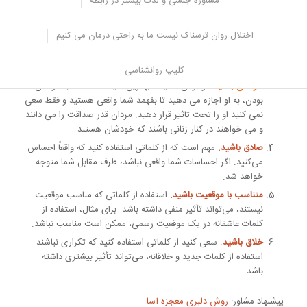
مشاوره جنسی و لذت بیشتر در رابطه
منیت هایی دارند و دوست دارند این منیت ها را نوازش کنند. با
تعریف کردن از ظاهر، هوش یا هر چیزی که به نظر شما جذاب
است، به او اطلاع می دهید که به او علاقه مند هستید.
اختلال روان ترسناک نیست ما به راحتی درمان می کنیم
جسور باشید:
جسور بودن می تواند راهی عالی برای جلب توجه یک
پسر باشد و به او بفهماند که شما علاقه مند هستید.
کلیپ روانشناسی
خودتان باشید:
تو بودن همیشه بهترین سیاست است. با خودتان
بودن، به او اجازه می دهید تا بفهمد شما واقعی هستید و فقط سعی
نمی کنید او را تحت تاثیر قرار دهید. مردان قدر صداقت را می دانند
و می خواهند در کنار زنانی باشند که خودشان هستند.
صادق باشید.
مهم است که از کلماتی استفاده کنید که واقعاً احساس
می‌کنید. اگر احساسات شما واقعی نباشد، طرف مقابل شما متوجه
خواهد شد.
متناسب با موقعیت باشید.
استفاده از کلماتی که مناسب موقعیت
نیستند، می‌تواند تأثیر منفی داشته باشد. برای مثال، استفاده از
کلمات عاشقانه در یک موقعیت رسمی، ممکن است مناسب نباشد.
خلاق باشید.
سعی کنید از کلماتی استفاده کنید که تکراری نباشند.
استفاده از کلمات جدید و خلاقانه، می‌تواند تأثیر بیشتری داشته
باشد
پیشنهاد مشاور:
روش دلبری معجزه آسا