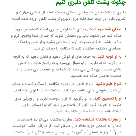
چگونه پشت تلفن دلبری کنیم
دلبری از پشت تلفن کار چندان سختی نیست، اما نیاز به کمی مهارت و
تمرین دارد. در اینجا چند نکته برای دلبری از پشت تلفن آورده شده است:
صدای شما مهم است.
صدای شما اولین چیزی است که شخص مورد
علاقه شما می شنود، بنابراین مطمئن شوید که صدای شما واضح، گرم و
جذاب باشد. هنگام صحبت، آرام و مطمئن باشید و از لحن و آهنگ
صداهای مختلف استفاده کنید تا مکالمه را جذاب تر کنید.
به او توجه کنید.
به حرف های او گوش دهید و نشان دهید که به آنچه
می گوید علاقه دارید. از او سوال بپرسید و به پاسخ هایش واکنش
نشان دهید. این نشان می دهد که شما به او اهمیت می دهید و به
صحبت هایش علاقه مند هستید.
شوخ طبع باشید.
شوخ طبعی می تواند مکالمه را سرگرم کننده و جذاب
تر کند. از شوخی های مناسب و لطیف استفاده کنید تا او را بخندانید.
او را تحسین کنید.
به او بگویید که او را دوست دارید و از ویژگی های
مثبت او تعریف کنید. این کار باعث می شود که او احساس خوبی
داشته باشد و به شما بیشتر علاقه مند شود.
از عبارات عاشقانه استفاده کنید.
عبارات عاشقانه می توانند احساسات
شما را به شخص مورد علاقه تان منتقل کنند. از عباراتی مانند “دوستت
دارم”، “تو زیبا هستی” و “من بدون تو نمی توانم زندگی کنم” استفاده