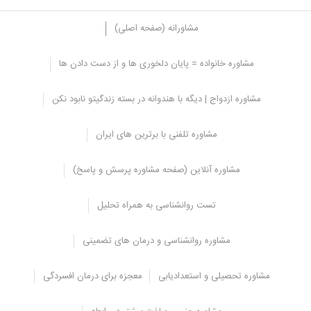
مشاورانه (صفحه اصلی)
مشاوره خانواده = پایان دلخوری ها و از دست دادن ها
ارسال پیامک به کسی که مجذوب او شده اید می تواند یک راه عالی برای
مشاوره ازدواج | دیگه با هندوانه در بسته زندگیتو نابود نکن
آشنایی با شخص جدید و ایجاد یک رابطه قبل از ملاقات حضوری باشد .
اما بهترین راه‌های جذب با متن چیست؟
مشاوره تلفنی با برترین های ایران
آنها را بهتر بشناسید، همچنین ارسال پیامک به شما این امکان را می دهد
که قبل از ملاقات حضوری با آن شخص، ب
هتر بشناسید
. شما می توانید در
مشاوره آنلاین (صفحه مشاوره پرسش و پاسخ)
مورد
علایق
آنها، چیزهایی که آنها را می خنداند و چیزهایی که آنها را
روشن می کند آشنا شوید. وقتی زمان ملاقات حضوری فرا می رسد، این
تست روانشناسی به همراه تحلیل
اطلاعات می تواند بسیار مفید باشد.
با چه کلماتی دلبری کنیم
مشاوره روانشناسی و درمان های تضمینی
چگونه در چت دلبری کنیم برای پسر؟
مشاوره تحصیلی و استعدادیابی
معجزه برای درمان افسردگی
از تعارف استفاده کنید:
تعریف و تمجید راهی عالی برای ایجاد
احساس خوب در پسر و نشان دادن علاقه خود به او است. مردها