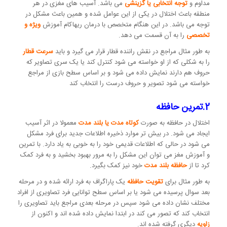
مداوم و
توجه انتخابی یا گزینشی
می باشد. آسیب های مغزی در هر
منطقه باعث اختلال در یکی از این عوامل شده و همین باعث مشکل در
توجه می باشد. در این هنگام متخصص با درمان ریهاکام آموزش
ویژه و
تخصصی
را به آن قسمت می دهد.
به طور مثال مراجع در نقش راننده قطار قرار می گیرد و باید
سرعت قطار
را به شکلی که از او خواسته می شود کنترل کند یا یک سری تصاویر که
حروف هم دارند نمایش داده می شود و بر اساس سطح بازی از مراجع
خواسته می شود تصویر و حروف درست را انتخاب کند
2.تمرین حافظه
اختلال در حافظه به صورت
کوتاه مدت یا بلند مدت
معمولا در اثر آسیب
ایجاد می شود. در بیش تر موارد ذخیره اطلاعات جدید برای فرد مشکل
می شود در حالی که اطلاعات قدیمی خود را به خوبی به یاد دارد. با تمرین
و آموزش مغز می توان این مشکل را به مرور بهبود بخشید و به فرد کمک
کرد تا از
حافظه بلند مدت
خود نیز کمک بگیرد.
به طور مثال برای
تقویت حافظه
یک پاراگراف به فرد ارائه شده و در مرحله
بعد سوال پرسیده می شود یا بر اساس سطح توانایی فرد تصاویری از افراد
مختلف نشان داده می شود سپس در مرحله بعدی مراجع باید تصاویری را
انتخاب کند که تصور می کند در ابتدا نمایش داده شده اند و اکنون از
زاویه
دیگری گرفته شده اند.