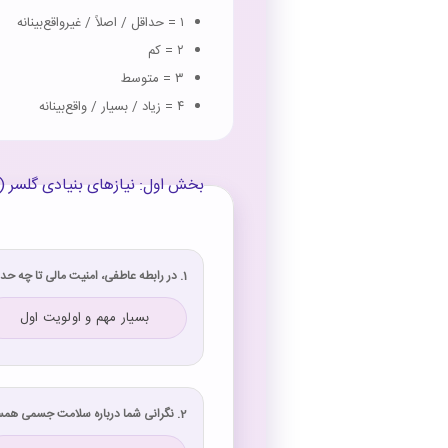
۱ = حداقل / اصلاً / غیرواقع‌بینانه
۲ = کم
۳ = متوسط
۴ = زیاد / بسیار / واقع‌بینانه
بخش اول: نیازهای بنیادی گلسر (۱۵ سؤال)
1. در رابطه عاطفی، امنیت مالی تا چه حد برایتان اهمیت دارد؟
بسیار مهم و اولویت اول
2. نگرانی شما درباره سلامت جسمی همسر آینده‌تان چقدر است؟