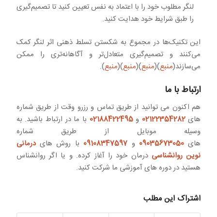
لنگر مطلوب خود را با اعتماد به نفس تعیین کنید تا تصمیم‌گیری
را طبق شرایط خود هدایت کنید.
این تکنیک‌ها در مجموع به شکستن تسلط ذهنی اثر لنگر کمک
می‌کنند و تصمیم‌گیری متعادل‌تر و آگاهانه‌تری را ممکن
می‌سازند(
منبع
)(
منبع
)(
منبع
)(
منبع
).
ارتباط با ما
هم اکنون می توانید از طریق تماس و رزرو وقت از طریق شماره
های
02122354282
و
02188422495
با ما در ارتباط باشید. به
وسیله موبایل از طریق شماره
های
09035673050
و
09108347597
با روش های
درمانی
نوین روانشناسی
درمان خود را آغاز کرده. و یا اگر روانشناس
هستید در دوره های آموزشی ما شرکت کنید.
اشتراک این مطلب