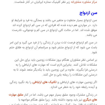
مرکز مشاوره مشاورانه
زیر نظر کلینیک ستاره ایرانیان در کنار شماست.
سن ازدواج
سن ازدواج بسیار متفاوت و متغیر می باشد و بستگی به فرد و شرایط او
دارد. در مواردی هم دیده شده که افرادی که در سن کم ازدواج کرده اند
موفق شده اند. اما در حالت کلی ازدواج در سن کم و نوجوانی، نادرست
می باشد.
در سن کم ازدواج فرصت لذت بردن از زندگی را از فرد می گیرد و این امر
باعث می شود که از ازدواج متنفر شود و سرانجام آن ازدواج به طلاق ختم
شود.
بر اساس نظر مشاوران هنگام بروز مشکلات زوجین باید برای حل این
مشکلات تلاش کنند. بنابراین لازم است که مهارت های ارتباطی را به
درستی فرا بگیرند. علاوه بر این زوجین باید با یکدیگر متعد شوند تا به
درستی این مشکلات را ریشه یابی و حل کنند.
اگر زوجین مهارت های ارتباطی و
تکنیک های ارتباطی
را یاد نگیرد زندگی
و آینده رابطه خود را به خطر می اندازد.
در زندگی مشترک وجود عشق بسیار مهم می باشد، اما در کنار
عشق مهارت
های دیگری
نیز باید وجود داشته باشد. زیرا عشق هنگام مواجهه با
مشکلات غیرقابل حل، کمکی به شما نمی کند و در بهترین حالت باعث می