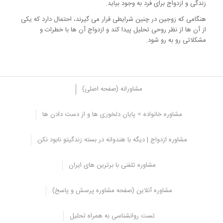
زندگی و ازدواج برای فرد به وجود بیاید.
هنگامی که زوجین در چنین شرایطی قرار می گیرند، احتمال دارد که یکی
از آن ها از نظر روحی تحلیل پیدا کند و ازدواج آن ها با خطرات و
مشکلاتی رو به رو شود.
مشاورانه (صفحه اصلی)
مشاوره خانواده = پایان دلخوری ها و از دست دادن ها
شرایط نامناسب ازدواج چیست ؟
مشاوره ازدواج | دیگه با هندوانه در بسته زندگیتو نابود نکن
بر اساس نظر روانشناسان اگر ازدواجی بدون فکر و دور از عقلانیت باشد
فرد نمی تواند انتخاب درستی داشته باشد و بنابراین ازدواج وی سالم و
مشاوره تلفنی با برترین های ایران
موفقیت آمیز نخواهد بود. در ازدواج علاوه بر عشق حقیقی باید به مسائل
دیگری نیز توجه شود.
مشاوره آنلاین (صفحه مشاوره پرسش و پاسخ)
به عبارت دیگر برای داشتن
ازدواج موفق
وجود عشق به تنهایی کافی نیست
و معیارها و موارد دیگری نیز وجود دارد که باید در ازدواج مورد بررسی قرار
تست روانشناسی به همراه تحلیل
بگیرد.