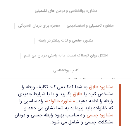
این موارد به معنی ایجاد شرایط سخت و دشوار و توقعات غیر واقع بینانه
مشاوره روانشناسی و درمان های تضمینی
در جامعه امروزی نمی باشد، بلکه به این معنی است که ازدواج امری مهم
می باشد و پیش از ازدواج باید به خوبی در مورد آن فکر و بررسی شود.
مشاوره تحصیلی و استعدادیابی
معجزه برای درمان افسردگی
بسیاری از ازدواج ها به دلایل
اصرار پدر و مادر
یا دوستان و آشنایان و یا
تصمیم خود فرد تنها به دلیل اینکه قبلا طلاق گرفته است، شکل می گیرد.
مشاوره جنسی و لذت بیشتر در رابطه
این دلایل برای ازدواج مناسب نمی باشند و معمولا به طلاق و جدایی می
شوند. بنابراین در ابتدا باید هدف خود را از ازدواج مشخص کنید.
اختلال روان ترسناک نیست ما به راحتی درمان می کنیم
مورد دیگری که در موارد طلاق زیادی دیده می شود، ازدواج در سن پایین
است. این امر معمولا باعث شکست ازدواج و جدایی می شوند، زیرا در
کلیپ روانشناسی
این سن دختر و پسر اطلاعات لازم در زمینه ازدواج را ندارند و برنابراین
ممکن است با شکست رو به رو شوند.
مشاوره طلاق
به شما کمک می کند تکلیف رابطه را
مشخص کنید یا
طلاق
بگیرید و یا با شرایط جدیدی
رابطه را ادامه دهید.
مشاوره خانواده
، راه مناسبی را
که خانواده باید بپیماید به شما نشان می دهد و
مشاوره جنسی
راه مناسب بهبود رابطه جنسی و درمان
مشکلات جنسی را شامل می شود.