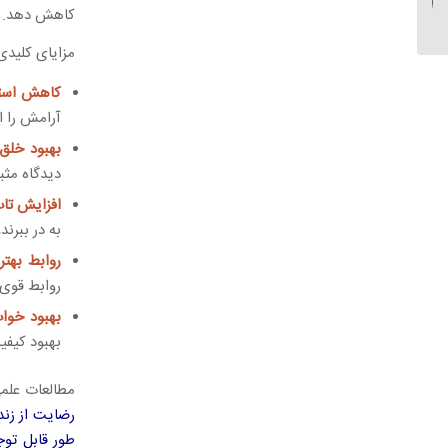
رفتار کنیم؟
کاهش دهد.
مزایای کلیدی 
کاهش است
آرامش را 
بهبود خلق 
دیدگاه مثب
افزایش تاب
به در ببرند
روابط بهتر:
روابط قوی‌ت
بهبود خواب
بهبود کیفی
مطالعات علمی
رضایت از زند
طور قابل تو