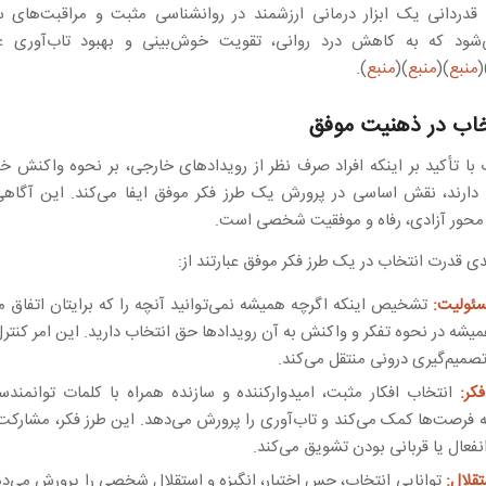
 قدردانی یک ابزار درمانی ارزشمند در روانشناسی مثبت و مراقبت‌های 
ود که به کاهش درد روانی، تقویت خوش‌بینی و بهبود تاب‌آوری 
)
منبع
)(
منبع
)(
منبع
).
خاب در ذهنیت موفق
با تأکید بر اینکه افراد صرف نظر از رویدادهای خارجی، بر نحوه واکنش خ
 دارند، نقش اساسی در پرورش یک طرز فکر موفق ایفا می‌کند. این آگاهی 
 محور آزادی، رفاه و موفقیت شخصی است.
دی قدرت انتخاب در یک طرز فکر موفق عبارتند از:
سئولیت:
تشخیص اینکه اگرچه همیشه نمی‌توانید آنچه را که برایتان اتفاق می
همیشه در نحوه تفکر و واکنش به آن رویدادها حق انتخاب دارید. این امر کنترل
صمیم‌گیری درونی منتقل می‌کند.
کر:
انتخاب افکار مثبت، امیدوارکننده و سازنده همراه با کلمات توانمندسا
 فرصت‌ها کمک می‌کند و تاب‌آوری را پرورش می‌دهد. این طرز فکر، مشارکت
انفعال یا قربانی بودن تشویق می‌کند.
تقلال:
توانایی انتخاب، حس اختیار، انگیزه و استقلال شخصی را پرورش می‌