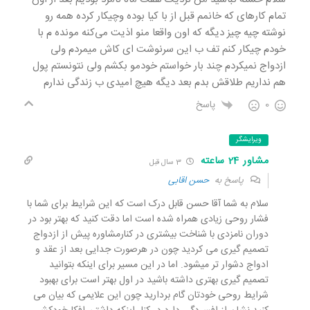
تمام کارهای که خانمم قبل از با کیا بوده وچیکار کرده همه رو
نوشته چیه چیز دیگه که اون واقعا منو اذیت می‌کنه مونده م با
خودم چیکار کنم تف ب این سرنوشت ای کاش میمردم ولی
ازدواج نمیکردم چند بار خواستم خودمو بکشم ولی نتونستم پول
هم نداریم طلاقش بدم بعد دیگه هیچ امیدی ب زندگی ندارم
0
پاسخ
ویرایشگر
مشاور 24 ساعته
3 سال قبل
پاسخ به
حسن اقابی
سلام به شما آقا حسن قابل درک است که این شرایط برای شما با
فشار روحی زیادی همراه شده است اما دقت کنید که بهتر بود در
دوران نامزدی با شناخت بیشتری در کنارمشاوره پیش از ازدواج
تصمیم گیری می کردید چون در هرصورت جدایی بعد از عقد و
ادواج دشوار تر میشود. اما در این مسیر برای اینکه بتوانید
تصمیم گیری بهتری داشته باشید در اول بهتر است برای بهبود
شرایط روحی خودتان گام بردارید چون این علایمی که بیان می