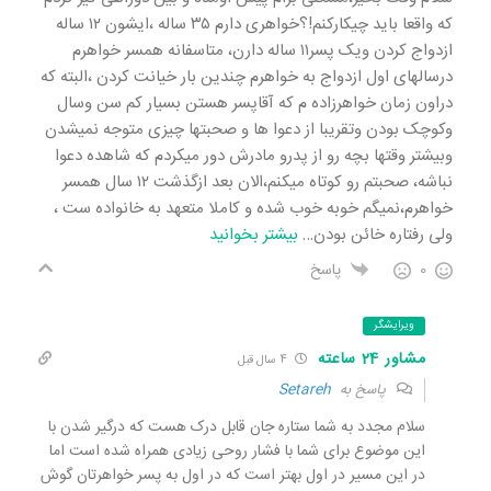
که واقعا باید چیکارکنم!؟خواهری دارم ۳۵ ساله ،ایشون ۱۲ ساله
ازدواج کردن ویک پسر۱۱ ساله دارن، متاسفانه همسر خواهرم
درسالهای اول ازدواج به خواهرم چندین بار خیانت کردن ،البته که
دراون زمان خواهرزاده م که آقاپسر هستن بسیار کم سن وسال
وکوچک بودن وتقریبا از دعوا ها و صحبتها چیزی متوجه نمیشدن
وبیشتر وقتها بچه رو از پدرو مادرش دور میکردم که شاهده دعوا
نباشه، صحبتم رو کوتاه میکنم،الان بعد ازگذشت ۱۲ سال همسر
خواهرم،نمیگم خوبه خوب شده و کاملا متعهد به خانواده ست ،
ولی رفتاره خائن بودن
…
بیشتر بخوانید
0
پاسخ
ویرایشگر
مشاور 24 ساعته
4 سال قبل
پاسخ به
Setareh
سلام مجدد به شما ستاره جان قابل درک هست که درگیر شدن با
این موضوع برای شما با فشار روحی زیادی همراه شده است اما
در این مسیر در اول بهتر است که در اول به پسر خواهرتان گوش