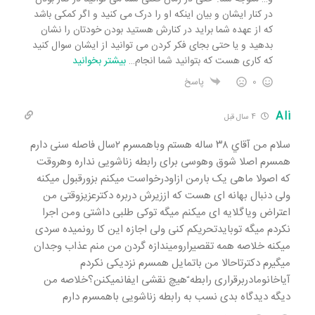
در کنار ایشان و بیان اینکه او را درک می کنید و اگر کمکی باشد
که از عهده شما براید در کنارش هستید بودن خودتان را نشان
بدهید و یا حتی بجای فکر کردن می توانید از ایشان سوال کنید
که کاری هست که بتوانید شما انجام
…
بیشتر بخوانید
0
پاسخ
Ali
4 سال قبل
سلام من آقاي ۳۸ ساله هستم وباهمسرم ۲سال فاصله سنی دارم
همسرم اصلا شوق وهوسی برای رابطه زناشویی نداره وهروقت
که اصولا ماهی یک بارمن ازاودرخواست میکنم بزورقبول میکنه
ولی دنبال بهانه ای هست که اززیرش دربره دکترعزیزوقتی من
اعتراض ویاگلایه ای میکنم میگه توکی طلبی داشتی ومن اجرا
نکردم میگه توبایدتحریکم کنی ولی اجازه این کا رونمیده سردی
میکنه خلاصه همه تقصیرارومیندازه گردن من منم عذاب وجدان
میگیرم دکترتاحالا من باتمایل همسرم نزدیکی نکردم
آیاخانومادربرقراری رابطه ّهیچ نقشی ایفانمیکنن؟خلاصه من
دیگه دیدگاه بدی نسب به رابطه زناشویی باهمسرم دارم