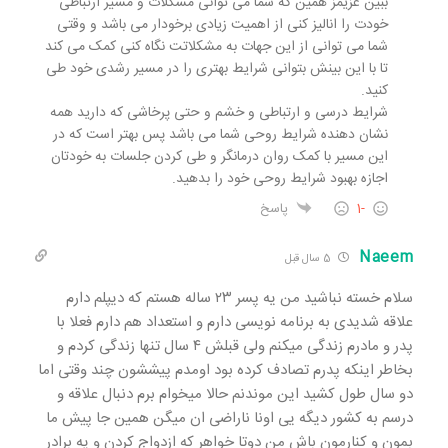
ببین عزیمز همین که شما می توانی مشکلات و مسیر ارتباطی
خودت را انالیز کنی از اهمیت زیادی برخودار می باشد و وقتی
شما می توانی از این جهات به مشکلاتت نگاه کنی کمک می کند
تا با این بینش بتوانی شرایط بهتری را در مسیر رشدی خود طی
کنید.
شرایط درسی و ارتباطی و خشم و حتی پرخاشی که دارید همه
نشان دهنده شرایط روحی شما می باشد پس بهتر است که در
این مسیر با کمک روان درمانگر و طی کردن جلسات به خودتان
اجازه بهبود شرایط روحی خود را بدهید.
-1
پاسخ
Naeem
5 سال قبل
سلام خسته نباشید من یه پسر ۲۳ ساله هستم که دیپلم دارم
علاقه شدیدی به برنامه نویسی دارم و استعداد هم دارم فعلا با
پدر و مادرم زندگی میکنم ولی قبلش ۴ سال تنها زندگی کردم و
بخاطر اینکه پدرم تصادف کرده بود اومدم پیششون چند وقتی اما
دو سال طول کشید این موندنم حالا میخوام برم دنبال علاقه و
درسم به کشور دیگه یی اونا ناراضی ان میگن همین جا پیش ما
بمون و کنارمون باش من دوتا خواهر که ازدواج کردن و یه برادر