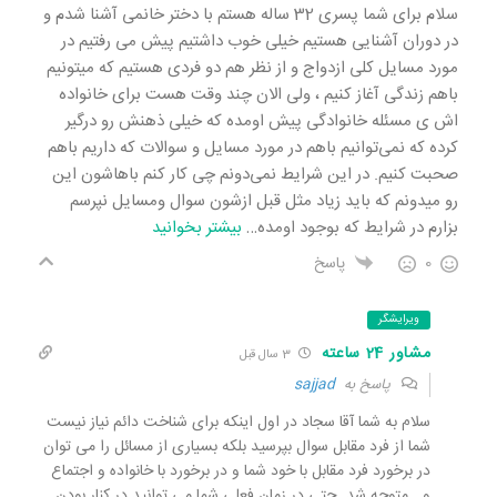
سلام برای شما پسری 32 ساله هستم با دختر خانمی آشنا شدم و
در دوران آشنایی هستیم خیلی خوب داشتیم پیش می رفتیم در
مورد مسایل کلی ازدواج و از نظر هم دو فردی هستیم که میتونیم
باهم زندگی آغاز کنیم ، ولی الان چند وقت هست برای خانواده
اش ی مسئله خانوادگی پیش اومده که خیلی ذهنش رو درگیر
کرده که نمی‌توانیم باهم در مورد مسایل و سوالات که داریم باهم
صحبت کنیم. در این شرایط نمی‌دونم چی کار کنم باهاشون این
رو میدونم که باید زیاد مثل قبل ازشون سوال ‌‌ومسایل نپرسم
بزارم در شرایط که بوجود اومده
…
بیشتر بخوانید
0
پاسخ
ویرایشگر
مشاور 24 ساعته
3 سال قبل
پاسخ به
sajjad
سلام به شما آقا سجاد در اول اینکه برای شناخت دائم نیاز نیست
شما از فرد مقابل سوال بپرسید بلکه بسیاری از مسائل را می توان
در برخورد فرد مقابل با خود شما و در برخورد با خانواده و اجتماع
و… متوجه شد. حتی در زمان فعلی شما می توانید در کنار بودن