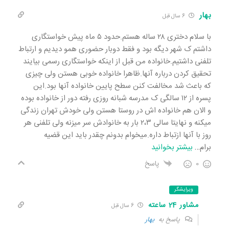
بهار
6 سال قبل
با سلام دختری ۲۸ ساله هستم.حدود ۵ ماه پیش خواستگاری
داشتم ک شهر دیگه بود و فقط دوبار حضوری همو دیدیم و ارتباط
تلفنی داشتیم.خانواده من قبل از اینکه خواستگاری رسمی بیایند
تحقیق کردن درباره آنها.ظاهرا خانواده خوبی هستن ولی چیزی
که باعث شد مخالفت کنن سطح پایین خانواده آنها بود.این
پسره از ۱۲ سالگی ک مدرسه شبانه روزی رفته دور از خانواده بوده
و الان هم خانواده اش در روستا هستن ولی خودش تهران زندگی
میکنه و نهایتا سالی ۲،۳ بار به خانوادش سر میزنه ولی تلفنی هر
روز با آنها ازتباط داره.میخوام بدونم چقدر باید این قضیه
برام
…
بیشتر بخوانید
0
پاسخ
ویرایشگر
مشاور 24 ساعته
6 سال قبل
پاسخ به
بهار