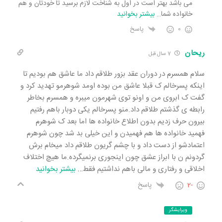
می باشد بهتر است در اول به شناخت لازم برسید تا خودتان و هم
خانواده شما
…
بیشتر بخوانید
0
پاسخ
ریحان
7 سال قبل
سلام همسرم در دوران عقد بزور طلاقم داد ما عاشق هم بودیم تا
اینکه پسرخالم ک قبلا عاشق من بوده اومد شوهرمو تهدید کرد و
گفت ک ابروی من و اونو توی شهرمون میبره و همسرم بخاطر
رابطه ی گذشتم طلاقم داد.منو پسرخالم یکی دوبار باهم رفتیم
بیرون حرف زدیم بدون اطلاع خانواده ها اما بعد ک شوهرم
فهمید خانواده ها هم فهمیدن و این خیلی بد شد چون شوهرم
اعتمادشو از دست داد و با چشم گریون طلاقم داد میخام برش
گردونم ن با ابراز عشق چون اینجوری برنمیگرده.ما هیچ اختلاف
اخلاقی و رفتاری و مالی باهم نداشتیم فقط
…
بیشتر بخوانید
-2
پاسخ
ویرایشگر