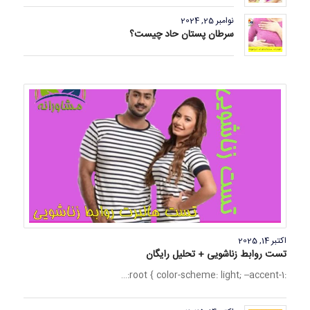
نوامبر 25, 2024
سرطان پستان حاد چیست؟
اکتبر 14, 2025
تست روابط زناشویی + تحلیل رایگان
:root { color-scheme: light; –accent-1:…