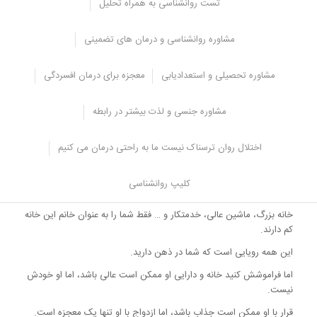
تست روانشناسی به همراه تحلیل
اما این طور نیست.
مشاوره روانشناسی و درمان های تضمینی
این مردان معمولا مواد مخدر، الکل، قمار را انجام می دهند و اگر این کار
را نکنند، به شما وعده های ان را می دهند که باعث خستگی شما می
شود.
مشاوره تحصیلی و استعدادیابی
معجزه برای درمان افسردگی
یکی از این وعده ها ازدواج با شما خواهد بود.
مشاوره جنسی و لذت بیشتر در رابطه
مردان همیشه مجرد
اختلال روان ترسناک نیست ما به راحتی درمان می کنیم
این مردان در نگاه اول بسیار منطقی هستند.
شرایط زندگی آنها معمولا عالی و خوب است و همه چیز در جای خود قرار
کلیپ روانشناسی
دارد.
خانه بزرگ، ماشین عالی، خدمتکار و … فقط شما را به عنوان خانم این خانه
کم دارند.
این همه رویایی است که شما در ذهن دارید.
اما فراموشش کنید خانه و دارایی او ممکن است عالی باشد، اما او خودش
نیست.
قرار با او ممکن است جذاب باشد، اما ازدواج با او تنها یک معجزه است.