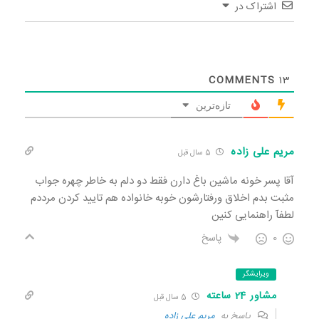
اشتراک در
COMMENTS
13
تازه‌ترین
مریم علی زاده
5 سال قبل
آقا پسر خونه ماشین باغ دارن فقط دو دلم به خاطر چهره جواب
مثبت بدم اخلاق ورفتارشون خوبه خانواده هم تایید کردن مرددم
لطفآ راهنمایی کنین
0
پاسخ
ویرایشگر
مشاور 24 ساعته
5 سال قبل
پاسخ به
مریم علی زاده