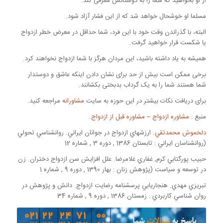
از او بخواهید که شما را به دوستانش معرفی کند.
مسلما او خوشحال خواهد شد که از این فشار آزاد شود.
البته، با گذراندن وقت خود با این فرد، شما حداقل در معرض خطر ازدواج
یا شکست قرار خواهید گرفت.
همیشه به یاد داشته باشید، این مردان هرگز با شما ازدواج نخواهند کرد.
برخی ممکن است بیش از حد برای نشان دادن اینکه عاشق و دوستدار
شما هستند شما را به یک گرداب بدبختی بکشانند.
برای دریافت نکات بیشتر در این حوزه به سایت
مشاورانه
مراجعه کنید.
منبع :
مشاوره ازدواج – مشاوره قبل از ازدواج
.
دلخموش محمدتقي
. ارزشهاي ازدواج در جوانان ايراني. روانشناسي تحولي
(روانشناسان ايراني : تابستان 1386 , دوره 3 , شماره 12
حبيب پورگتابي كرم, غفاري غلامرضا. علل افزايش سن ازدواج دختران. زن
در توسعه و سياست (پژوهش زنان : بهار 1390 , دوره 9 , شماره 1
تبريزي مهدي. هنجاريابي پرسشنامه رضايت ازدواج. دانش و پژوهش در
روان شناسي كاربردي : زمستان 1386 , دوره 9 , شماره 34