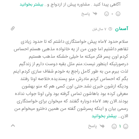
آگاهی پیدا کنید . مشاوره پیش از ازدواج و
…
بیشتر بخوانید
0
پاسخ
آسمان
7 سال قبل
سلام.حدود 7ماه پیش خواستگاری داشتم که تا حدود زیادی
تفاهم داشتیم اما چون من از یه خانواده مذهبی هستم احساس
کردم اون پسر فکر میکنه ما خیلی خشکه مذهب هستیم
درصورتیکه اینطور نیست.منم مثل بقیه دوست دارم از زندگیم
لذت ببرم.من به طور کامل راجع به خودم شفاف سازی کردم.اینم
بگم که احساس کردم مادرش منو پسندیده.خلاصه اونا رفتند
ودیگه ازشون خبری نشد.حتی اون کسی هم که منو بهشون
معرفی کرده بود باهاشون تماس گرفته بود ولی اونا جواب نداده
بودند.الان بعد 7ماه دوباره گفتند که میخوان برای خواستگاری
رسمی بیان و اینکه پسرشون گفته من همین دخترو میخوام.من
الان
…
بیشتر بخوانید
1
پاسخ