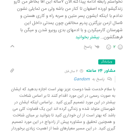
نخواستم رابطه ادامه پیداکنه.الان ۷ساله این اقا بخاطر من کارو
زندگیشو اورده اصفهان تا کنار من باشه ولی من تمایلی نشون
ندادم.با اینکه ایشون پسر متین و سربه راه و کاری هستن و
۵سال ازمن بزرگترن.پدرم مخالفن چون یمدتی داخل این
شهرستان کارمیکردن و با ادمهای بدی روبرو شدن و میگن با
فرهنگشون
…
بیشتر بخوانید
2
پاسخ
ویرایشگر
مشاور 24 ساعته
6 سال قبل
پاسخ به
Gandom
با سلام خدمت شما دوست عزیز بهتر است اجازه بدهید که ایشان
به صورت رسمی در این مورد اقدام کنند تا بر اساس شناخت
بیشتر در این مورد تصمیم گیری کنید . براساس اینکه ایشان در
شهرستان متولد شده و زندگی کرده اند این یک قضاوت کلی می
باشد که بهتر است از ان خوداری کنید تا بتوانید بر مبنای شناخت
و همچنین تحقیق و مشاوره پیش از زادواج در این مورد تصمیم
گیری کنید. در این مسیر معیارهای شما از اهمیت زیادی برخوردار