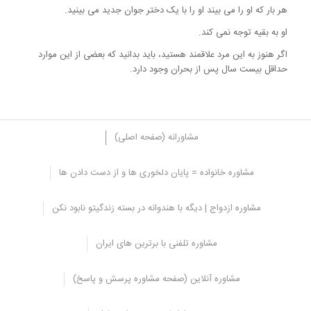
هر بار که او را می بیند او را با یک دختر جوان جدید می بینید.
او به بقیه توجه نمی کند.
اگر هنوز به این مرد علاقمند هستید، باید بدانید که بعضی از این موارد
حداقل بیست سال پس از بحران وجود دارد.
مشاورانه (صفحه اصلی)
مشاوره خانواده = پایان دلخوری ها و از دست دادن ها
مردان تنبل و بیکار
مشاوره ازدواج | دیگه با هندوانه در بسته زندگیتو نابود نکن
چنین مردی هرگز صورت حساب خود را نمی پردازد، نمی توان به او تکیه
کرد، و وقتی او ازدواج می کند، او همیشه شما را ناراحت می کند.
مشاوره تلفنی با برترین های ایران
زندگی با این مرد خیلی سخت است که نمی توان آن را با دیگران به
اشتراک گذاشت.
مشاوره آنلاین (صفحه مشاوره پرسش و پاسخ)
زنان اغلب فکر می کنند که می توانند این مردان را تغییر دهند و
همسرانشان را ایده آل و کامل کنند.