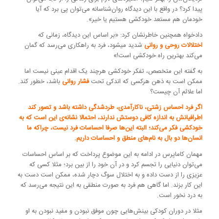
پیدا کرد؟ در واقع با این دیدگاه روان‌شناسانه می‌توان پی برد که آیا
خودمان هم مستعد خودکشی هستیم یا خیر».
دادخواه همچنین خاطرنشان کرد: «بر اساس این دیدگاه، زمانی که
اختلالات روحی و روانی
شدید می‎شود، فرد به راهکاری می‌رسد که گمان
می‌کند بهترین راه خودکشی است!»
به گفته این متخصص، تفکر خودکشی هرچند یک اقدام عینی نیست اما
ممکن است به ذهن هرکسی که اندکی تحت
فشار روانی
باشد، خطور کند.
اما علائم آن چیست؟
اگر فرد احساس زشتی، ناکارآمدی، طردشدگی داشته باشد و تصور کند
اطرافیانش به اندازه کافی دوستش ندارند، احتمالا نشانه‌ی این است که به
خودکشی فکر می‌کند؛ البته این‌ها صرفا احساسات فرد نیست، چراکه ما
انسان‌ها دو بال به نام‌های منطق و احساسات داریم.
مهمان کاماپرس در ادامه به این موضوع پرداخت که بر اساس احساسات
می‌توان دنیایی را تجسم کرد و در آن خود را از بین برد؛ مثلا کسی که
عزیزی را از دست داده و به اختلال سوگ دچار شده، ممکن است دست به
این کار بزند. اما گاهی هم فرد به صورت منطقی به این نتیجه می‌رسد که
به درد نخور است.
مثلا در دوران کودکی بینش‌هایی چون موفق نبودن و مفید نبودن به او