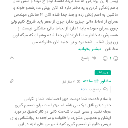
پیش با زن برادرش که سه فرزند داشته ازدواج کرده و شش سال
باهم زندگی کردن و یه دختر داره که الان پیش مادرشه،و خونه و
ماشین به اسم زنش زده و بعد جدا شده الان ۴۱ سالش مهندس
عمران از لحاظ مالی چیزی نداره چون از صفر باید شروع کنیم ولی
چون عمران خونده پایه ۱ داره از لحاظ مالی مشکلی نیست از
همسرش به خاطر سه تا فرزنداش جدا شده وهم اینکه میگه اون
زن پول شناس شده بود و بی جنبه الان خانواده من
مخالفن
…
بیشتر بخوانید
1
پاسخ
ویرایشگر
مشاور 24 ساعته
7 سال قبل
پاسخ به
دینا
با سلام خدمت شما دوست عزیز احساسات شما و نگرانی
خانوادیتان قابل درک می باشد اما بهتر است برای تصمیم گیری
عجله نکنید و سعی کنید با شناخت کافی در کنار تحقیق در مورد
ایشان و همچنین مشورت با خانواده و مراجعه به روانشناس برای
بررسی دقیق تر تصمیم گیری کنید تا بررسی های لازم در این