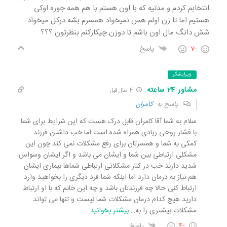
انتخابم کردم و مدتیه که با اون هستم با هم همه جوره اوکی
هستیم اما تا زن اولم هس نمیخواد همسرم بشه درکل میخواد
شش دانگ مال اون باشم تا دوزن.چیکارکنم بنظرتون ؟؟؟
-7
پاسخ
ویرایشگر
مشاور 24 ساعته
4 سال قبل
پاسخ به
کامران
سلام به شما آقا کامران قابل درک هست که این شرایط برای شما
با فشار روحی زیادی همراه شده است اما خب داشتن فرزند
کمکی به شما و همسرتان برای رفع مشکلات نمی کند چون این
مشکلی ارتباطی بین شما و ایشان می باشد و اگر ایشان وسواس
شدید دارند خب در کنار مشکلاتی ارتباطی شماها بیماری ایشان
هم نیاز به درمان دارد اما اینکه شما فرد دیگری را بخواهید وارد
ارتباط کنی حالا چه فرزندتان باشد و چه این خانم که با او ارتباط
دارید هیچ کدام درمان مشکلات شما نیست و تنها می تواند
مشکلات بیشتری را به
…
بیشتر بخوانید
-4
پاسخ