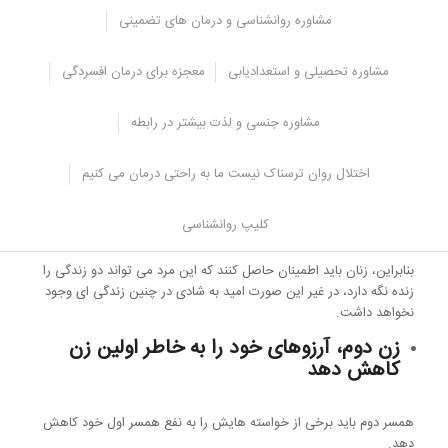
در مرحله بعدی، باید قدرت اقتصادی فرد را نیز ارزیابی کرد.
مشاوره روانشناسی و درمان های تضمینی
مردانی هستند که همسر دوم را گرفته و بعد از مدتی به این نتیجه می
رسند که قدرت اقتصادی ندارد تا دو زندگی را مدیریت کنند و سپس
مشاوره تحصیلی و استعدادیابی
معجزه برای درمان افسردگی
تصمیم می گیرند که همسر دوم را طلاق دهند.
به عنوان مثال، یک مرد می گوید من نمی توانم دو خانه بگیرم بنابراین
مشاوره جنسی و لذت بیشتر در رابطه
مسئله اقتصادی در چنین زندگی بسیار مهم است.
در چنین مواردی، مرد باید توانایی مدیریت مسائل عاطفی بین دو همسر را
اختلال روان ترسناک نیست ما به راحتی درمان می کنیم
داشته باشد.
به عبارت دیگر، باید ظرفیت روانی خوبی داشته باشد تا بتواند هر دو همسر
کلیپ روانشناسی
را دوست داشته باشد و از هر دو طرف حمایت خوبی داشته باشد.
بنابراین، زنان باید اطمینان حاصل کنند که این مرد می تواند دو زندگی را
زنده نگه دارد، در غیر این صورت امید به شادی در چنین زندگی ای وجود
نخواهد داشت.
زن دوم، آرزوهای خود را به خاطر اولین زن
کاهش دهد
همسر دوم باید برخی از خواسته هایش را به نفع همسر اول خود کاهش
دهد.