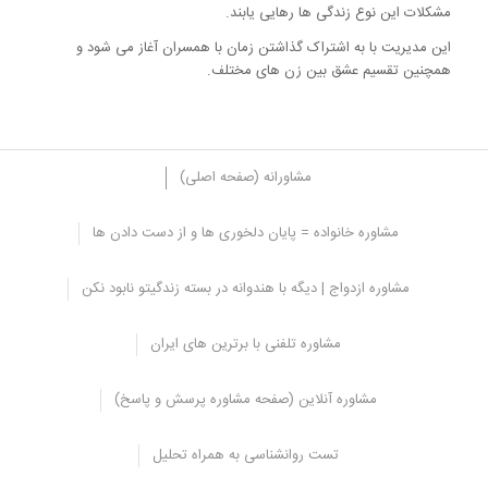
مشکلات این نوع زندگی ها رهایی یابند.
این مدیریت با به اشتراک گذاشتن زمان با همسران آغاز می شود و
همچنین تقسیم عشق بین زن های مختلف.
مشاورانه (صفحه اصلی)
مشاوره خانواده = پایان دلخوری ها و از دست دادن ها
زن دوم، مرد را ارزیابی کند
مشاوره ازدواج | دیگه با هندوانه در بسته زندگیتو نابود نکن
زناني كه مي خواهند با يك مرد متاهل ازدواج كنند و به اصطلاح هووي
مشاوره تلفنی با برترین های ایران
زن ديگري هستند اولين و مهم ترين چالش شان بررسي وضعيت فرد
است و به دقت باید آن را ارزيابي كنند.
مشاوره آنلاین (صفحه مشاوره پرسش و پاسخ)
به عنوان مثال، زن دوم باید بررسی کرده و ببینید که مشکلات اصلی مرد
در زندگی اول او چیست و آیا مشکل از
همسر
اول بوده یا از جانب خودش
تست روانشناسی به همراه تحلیل
است.