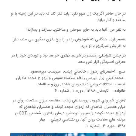
در حال حاضر اگر يک زن هوو دارد، بايد فکر کند که بايد در اين زمينه با او
ساخته و کنار بیاید.
به نظر من، آنها باید به جای سوختن و ساختن، بسازند و بسازند!
همسر اول، هنگامی که شوهرش را در ازدواج با زن دیگری می بیند، نیاز
به افزایش سازگاری با او دارد.
در چنین شرایطی، همسر در شرایط بهتری خواهد بود و کودکان خود را در
معرض افسردگی قرار نمی دهد.
منبع : 1-خضرتاج رسول , خانجاني زينب, ميرنسب ميرمحمود
, محمداميني زرار. بررسي رابطه سلامت عمومي و ازدواج مجدد مادران
شاهد با اختلالات رواني دانشجويان شاهد. زن و مطالعات
خانواده : تابستان 1388 , دوره 1 , شماره 4
2قربان شيرودي شهره , پورصديقي زينب. مقايسه ميزان سلامت روان در
ميان همسران شاهدي که ازدواج مجدد کردند و همسران شاهدي که
ازدواج مجدد نکردند و تعيين اثربخشي درمان رفتاري- شناختي CBT بر
مولفه هاي سلامت روان آنها. روانشناسي تربيتي : بهار
1390 , دوره 2 , شماره 1