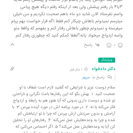
۳یا۴ بار رفتم پیشش ولی بعد از اینکه رفتم دیگه هیچ پیامی
واسم نفرستاد الان شاید دو ماه باهم صحبت نکردیم و من خیلی
میترسم نمیدونم باهاش چیکار کنم فقط اگه قرار خواست بهم پیام
میفرسته و نمیدونم چطور باهاش رفتار کنم و بفهمم که واقعا منو
واسه ازدواج میخواد یانه؟لطفا کمکم کنید که چطوری رفتار کنم
0
پاسخ
ویرایشگر
دکتر دادخواه
1 سال قبل
پاسخ به
مریم
سلام دوست عزیز با شرایطی که گفتید لازم است شفاف با او
صحبت کنید: 1. بهش بگو که این رفتارها باعث نگرانی و ناراحتی
تو شده و دوست داری بدونی که آیا هنوز هم به رابطه و ازدواج
فکر می‌کنه یا نه. 2. در مورد برنامه اش در مورد آینده بپرس 3. با
آرامش و بدون سرزنش ازش بپرس که چرا با تو ارتباطش کم
شده و چرا به وعده‌هایش عمل نمی‌کنه. 4. رفتارهای او را تحلیل
کن آیا به وعده‌هایش عمل می‌کند؟ 5. اگر احساس می‌کنی که