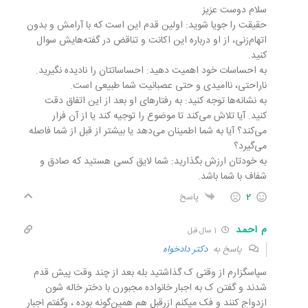
سلام دوست عزیز
حقیقت را جویا شوید: اولین قدم این است که با آرامش و بدون
اتهام‌زنی، از او درباره این اکانت و تناقض در گفته‌هایش سوال
کنید.
به احساسات خود اهمیت دهید: احساساتتان را نادیده نگیرید.
ناراحتی، ناامیدی و حتی عصبانیت شما طبیعی است.
به نشانه‌ها توجه کنید: به رفتارهای او بعد از این اتفاق دقت
کنید. آیا تلاش می‌کند تا موضوع را توجیه کند یا از آن فرار
می‌کند؟ آیا به شما اطمینان می‌دهد یا بیشتر از قبل از شما فاصله
می‌گیرد؟
به خودتان ارزش بگذارید: شما لایق کسی هستید که صادق و
شفاف با شما باشد.
2
پاسخ
م احمد
1 سال قبل
پاسخ به
دکتر دادخواه
سپاسگزارم از وقتی ک گذاشتید بله بعد از چند وقت پیش قدم
شدند و گفتن ک به اجبار خانواده مجبورن با دختر خاله شون
ازدواج کنند و فک میکنم ازرقبل هم همین‌گونه بوده ، وگفتم اجبار