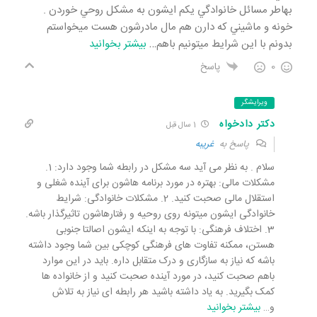
بهاطر مسائل خانوادگي يكم ايشون به مشكل روحي خوردن .
خونه و ماشيني كه دارن هم مال مادرشون هست ميخواستم
بدونم با اين شرايط ميتونيم باهم
…
بیشتر بخوانید
0
پاسخ
ویرایشگر
دکتر دادخواه
1 سال قبل
پاسخ به
غريبه
سلام . به نظر می آید سه مشکل در رابطه شما وجود دارد: 1.
مشکلات مالی: بهتره در مورد برنامه هاشون برای آینده شغلی و
استقلال مالی صحبت کنید. 2. مشکلات خانوادگی: شرایط
خانوادگی ایشون میتونه روی روحیه و رفتارهاشون تاثیرگذار باشه.
3. اختلاف فرهنگی: با توجه به اینکه ایشون اصالتا جنوبی
هستن، ممکنه تفاوت های فرهنگی کوچکی بین شما وجود داشته
باشه که نیاز به سازگاری و درک متقابل داره. باید در این موارد
باهم صحبت کنید، در مورد آینده صحبت کنید و از خانواده ها
کمک بگیرید. به یاد داشته باشید هر رابطه ای نیاز به تلاش
و
…
بیشتر بخوانید