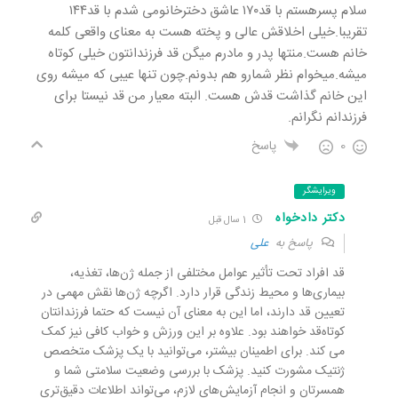
سلام پسرهستم با قد۱۷۰ عاشق دخترخانومی شدم با قد۱۴۴
تقریبا.خیلی اخلاقش عالی و پخته هست به معنای واقعی کلمه
خانم هست.منتها پدر و مادرم میگن قد فرزندانتون خیلی کوتاه
میشه.میخوام نظر شمارو هم بدونم.چون تنها عیبی که میشه روی
این خانم گذاشت قدش هست. البته معیار من قد نیستا برای
فرزندانم نگرانم.
0
پاسخ
ویرایشگر
دکتر دادخواه
1 سال قبل
پاسخ به
علی
قد افراد تحت تأثیر عوامل مختلفی از جمله ژن‌ها، تغذیه،
بیماری‌ها و محیط زندگی قرار دارد. اگرچه ژن‌ها نقش مهمی در
تعیین قد دارند، اما این به معنای آن نیست که حتما فرزندانتان
کوتاه‌قد خواهند بود. علاوه بر این ورزش و خواب کافی نیز کمک
می کند. برای اطمینان بیشتر، می‌توانید با یک پزشک متخصص
ژنتیک مشورت کنید. پزشک با بررسی وضعیت سلامتی شما و
همسرتان و انجام آزمایش‌های لازم، می‌تواند اطلاعات دقیق‌تری