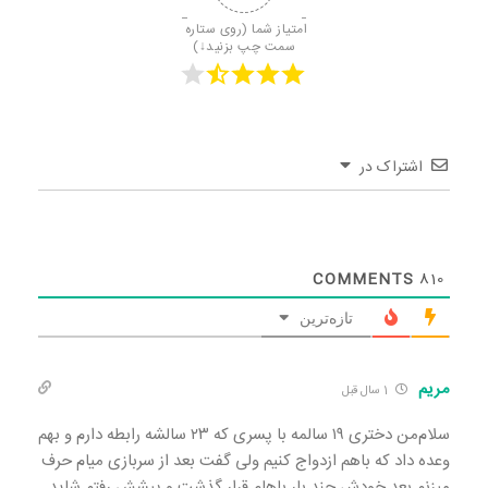
امتیاز شما (روی ستاره 
سمت چپ بزنید↓)
اشتراک در
COMMENTS
810
تازه‌ترین
مریم
1 سال قبل
سلام‌من دختری ۱۹ سالمه با پسری که ۲۳ سالشه رابطه دارم و بهم
وعده داد که باهم ازدواج کنیم ولی گفت بعد از سربازی میام حرف
میزنم بعد خودش چند بار باهام قرار گذشت و پیشش رفتم شاید