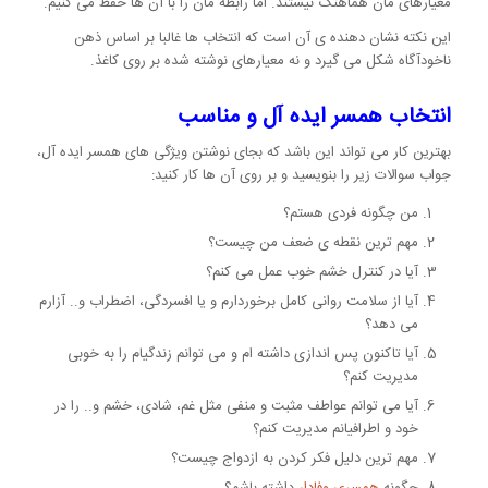
معیارهای مان هماهنگ نیستند. اما رابطه مان را با آن ها حفظ می کنیم.
این نکته نشان دهنده ی آن است که انتخاب ها غالبا بر اساس ذهن
ناخودآگاه شکل می گیرد و نه معیارهای نوشته شده بر روی کاغذ.
انتخاب همسر ایده آل و مناسب
بهترین کار می تواند این باشد که بجای نوشتن ویژگی های همسر ایده آل،
جواب سوالات زیر را بنویسید و بر روی آن ها کار کنید:
من چگونه فردی هستم؟
مهم ترین نقطه ی ضعف من چیست؟
آیا در کنترل خشم خوب عمل می کنم؟
آیا از سلامت روانی کامل برخوردارم و یا افسردگی، اضطراب و.. آزارم
می دهد؟
آیا تاکنون پس اندازی داشته ام و می توانم زندگیام را به خوبی
مدیریت کنم؟
آیا می توانم عواطف مثبت و منفی مثل غم، شادی، خشم و.. را در
خود و اطرافیانم مدیریت کنم؟
مهم ترین دلیل فکر کردن به ازدواج چیست؟
چگونه
همسری وفادار
داشته باشم؟