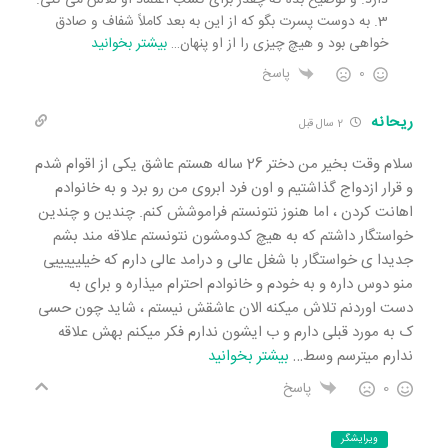
دارد. و توضیح بده که چقدر برای کسب اعتماد او تلاش می کنی.
3. به دوست پسرت بگو که از این به بعد کاملاً شفاف و صادق
خواهی بود و هیچ چیزی را از او پنهان
…
بیشتر بخوانید
0
پاسخ
ریحانه
2 سال قبل
سلام وقت بخیر من دختر 26 ساله هستم عاشق یکی از اقوام شدم
و قرار ازدواج گذاشتیم و اون فرد ابروی من رو برد و به خانوادم
اهانت کردن ، اما هنوز نتونستم فراموشش کنم. چندین و چندین
خواستگار داشتم که به هیچ کدومشون نتونستم علاقه مند بشم
جدیدا ی خواستگار با شغل عالی و درامد عالی دارم که خیلیییییی
منو دوس داره و به خودم و خانوادم احترام میذاره و برای به
دست اوردنم تلاش میکنه الان عاشقش نیستم ، شاید چون حسی
ک به مورد قبلی دارم و ب ایشون ندارم فکر میکنم بهش علاقه
ندارم میترسم وسط
…
بیشتر بخوانید
0
پاسخ
ویرایشگر