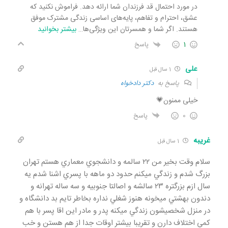
در مورد احتمال قد فرزندان شما ارائه دهد. فراموش نکنید که
عشق، احترام و تفاهم، پایه‌های اساسی زندگی مشترک موفق
هستند. اگر شما و همسرتان این ویژگی‌ها
…
بیشتر بخوانید
1
پاسخ
علی
1 سال قبل
پاسخ به
دکتر دادخواه
خیلی ممنون💗
0
پاسخ
غريبه
1 سال قبل
سلام وقت بخير من ٢٢ سالمه و دانشجوي معماري هستم تهران
بزرگ شدم و زندگي ميكنم حدود دو ماهه با پسري اشنا شدم يه
سال ازم بزرگتره ٢٣ سالشه و اصالتا جنوبيه و سه ساله تهرانه و
دندون بهشتي ميخونه هنوز شغلي نداره بخاطر تايم بد دانشگاه و
در منزل شخصيشون زندگي ميكنه پدر و مادر اين اقا پسر با هم
كمي اختلاف دارن و تقريبا بيشتر اوقات جدا از هم هستن و خب