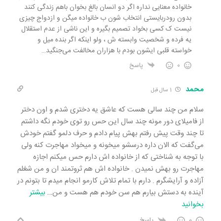
خانواده معنایی نداره اگر دو انسان بالغ بخوان باهم زندگی کنند
بدون رودربایستی انتخاب شون ب خانواده میگن و ازدواج چیزی
نیست ک کسی بخواد تصمیم بگیره و این ناشی از عدم استقلال
یه فرده و شخصیت وابسته ش ، ولو اینکه اگر بنده میل و
خواسته قلبی ایشون بودم با هزاران مخالفت می‌جنگید…
0
پاسخ
محمد
1 سال قبل
سلام من چند سالی هست که عاشق یه دختری شدم و اون دختر
از فامیلای دور مونه چند سال این حس رو توی خودم نگه داشتم
تا چند وقت پیش رفتم بهش پیام دادم و حرف دلمو گفتم خودش
می‌گفت که الان داره درسشو میخونه و میخواد مهاجرت کنه ولی
با توجه به شناختی که از خانواده اش دارم حس میکنم اجازه
مهاجرت رو بهش نمیدن . خانواده اش هم ثروتمند ان و من شغلم
آزاده و آرایشگرم . دارم با تمام تلاش کارمو انجام میدم تا بتونم در
آینده به دستش بیارم هم سن خودم هم هست و من
…
بیشتر
بخوانید
0
پاسخ