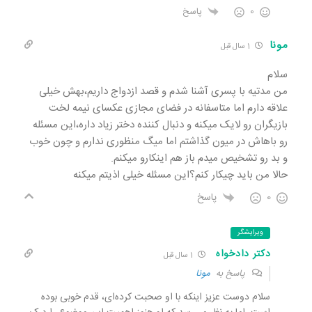
0
پاسخ
مونا
1 سال قبل
سلام
من مدتیه با پسری آشنا شدم و قصد ازدواج داریم،بهش خیلی
علاقه دارم اما متاسفانه در فضای مجازی عکسای نیمه لخت
بازیگران رو لایک میکنه و دنبال کننده دختر زیاد داره،این مسئله
رو باهاش در میون گذاشتم اما میگ منظوری ندارم و چون خوب
و بد رو تشخیص میدم باز هم اینکارو میکنم.
حالا من باید چیکار کنم؟این مسئله خیلی اذیتم میکنه
0
پاسخ
ویرایشگر
دکتر دادخواه
1 سال قبل
پاسخ به
مونا
سلام دوست عزیز اینکه با او صحبت کرده‌ای، قدم خوبی بوده