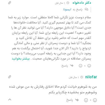
دکتر دادخواه
1 سال قبل
پاسخ به
ایسودا
سلام دوست عزیز نگرانی شما کاملا منطقی است. موارد زیر به شما
کمک می کند تا بهتر تصمیم گیری کنید: آیا مخالفت خانواده‌ها
جدی است؟ آیا دلایل موجهی دارند؟ آیا می توانید نظر آن ها را
تغییر دهید؟ اهمیت این رابطه برای شما: آیا این رابطه برایتان
آنقدر مهم است که حاضر باشید برای حفظ آن تلاش کنید و
بجنگید؟ آیا شما و دوست پسر‌تان از نظر سنی و مالی آمادگی
ازدواج را دارید؟ اگر الان جدا شوید، آیا احتمال برگشت به هم
وجود دارد؟ آیا این جدایی به رابطه آسیب می‌رساند؟ با دوست
پسر‌تان صادقانه در مورد نگرانی‌هایتان صحبت
…
بیشتر بخوانید
0
پاسخ
nilofar
1 سال قبل
من به شوهرم خیانت کردم حالا اخلاق رفتارش به من عوض شده
وشوهرم منو بخشیده چکاربایر بکنم
0
پاسخ