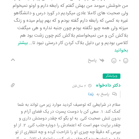
من خوشش میومد من بهش گفتم که رابطه دارم و اونو نمیخوام
ولی صحبت های کاملا عادی میکردیم در کورد درس و دانشگاهو
غیره به کسی که رابطه دارم گفته بودم و که بهم پیام میده و زنگ
میزنه ولی همه چیو نگفته بودم چون جنبه نداره و هی میگفت
بلاکش کن و من نمیخواستم بلاکش کنم چون زشت بود هم
کلاسی بودیم و بی دلیل بلاک کردن کار درستی نبود تا
…
بیشتر
بخوانید
0
پاسخ
ویرایشگر
دکتر دادخواه
2 سال قبل
پاسخ به
یلدا
سلام در شرایطی که توصیف کردید موارد زیر می تواند به شما
کمک کند: 1. سعی کن با دوست پسرت در یک فضای آرام و
بدون تنش صحبت کنی. به او بگو که چقدر دوستش داری و
چقدر برایت مهم است که اعتمادش را دوباره جلب کنی. 2. از او
بپرس که دقیقاً چه چیزی او را ناراحت کرده و چه انتظاری از تو