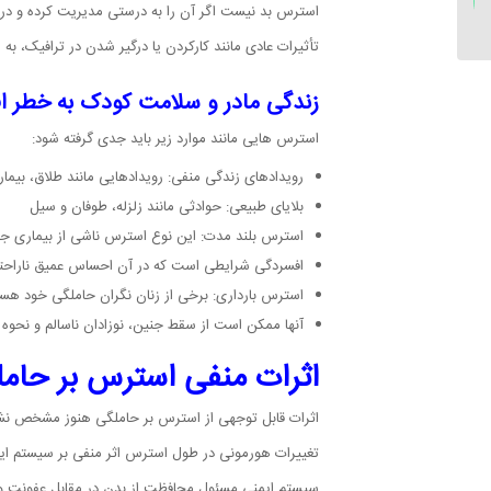
استرس بد نیست اگر آن را به درستی مدیریت کرده و در 
کند...
تأثیرات عادی مانند کارکردن یا درگیر شدن در ترافیک، 
زندگی مادر و سلامت کودک به خطر ا
استرس هایی مانند موارد زیر باید جدی گرفته شود:
رویدادهای زندگی منفی: رویدادهایی مانند طلاق، بیم
بلایای طبیعی: حوادثی مانند زلزله، طوفان و سیل
استرس بلند مدت: این نوع استرس ناشی از بیماری جدی
افسردگی شرایطی است که در آن احساس عمیق ناراحتی
استرس بارداری: برخی از زنان نگران حاملگی خود هست
آنها ممکن است از سقط جنین، نوزادان ناسالم و نحوه 
اثرات منفی استرس بر حام
اثرات قابل توجهی از استرس بر حاملگی هنوز مشخص نشد
تغییرات هورمونی در طول استرس اثر منفی بر سیستم ایم
سیستم ایمنی مسئول محافظت از بدن در مقابل عفونت 