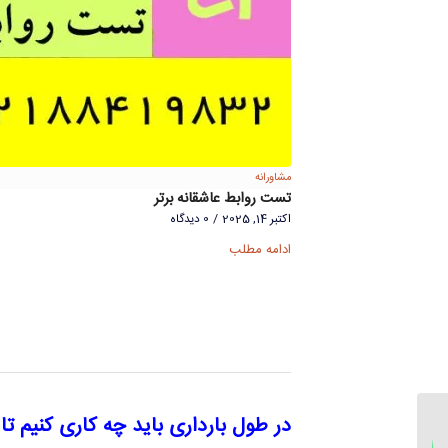
مشاورانه
تست روابط عاشقانه برتر
اکتبر 14, 2025
/
0 دیدگاه
ادامه مطلب
در طول بارداری باید چه کاری کنیم ت
30 جمله طلایی که در
دعوای زناشویی معجزه می