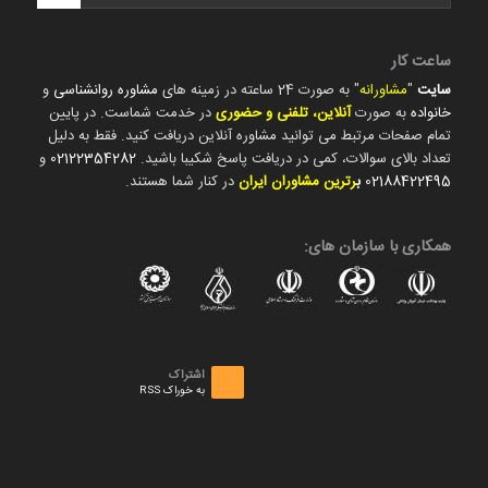
ساعت کار
سایت
"
مشاورانه
" به صورت 24 ساعته در زمینه های
مشاوره روانشناسی
و
خانواده
به صورت
آنلاین، تلفنی و حضوری
در خدمت شماست. در پایین
تمام صفحات مرتبط می توانید مشاوره آنلاین دریافت کنید. فقط به دلیل
تعداد بالای سوالات، کمی در دریافت پاسخ شکیبا باشید.
02122354282
و
02188422495
ب
رترین مشاوران ایران
در کنار شما هستند.
همکاری با سازمان های:
اشتراک
به خوراک RSS