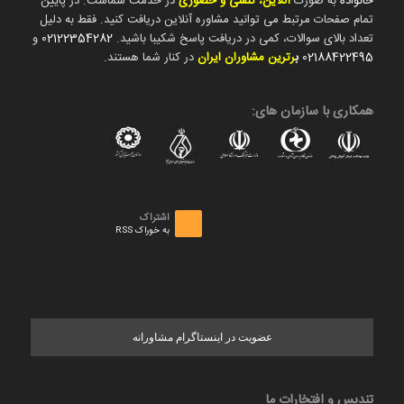
خانواده
به صورت
آنلاین، تلفنی و حضوری
در خدمت شماست. در پایین
تمام صفحات مرتبط می توانید مشاوره آنلاین دریافت کنید. فقط به دلیل
تعداد بالای سوالات، کمی در دریافت پاسخ شکیبا باشید.
02122354282
و
02188422495
ب
رترین مشاوران ایران
در کنار شما هستند.
همکاری با سازمان های:
اشتراک
به خوراک RSS
عضویت در اینستاگرام مشاورانه
تندیس و افتخارات ما