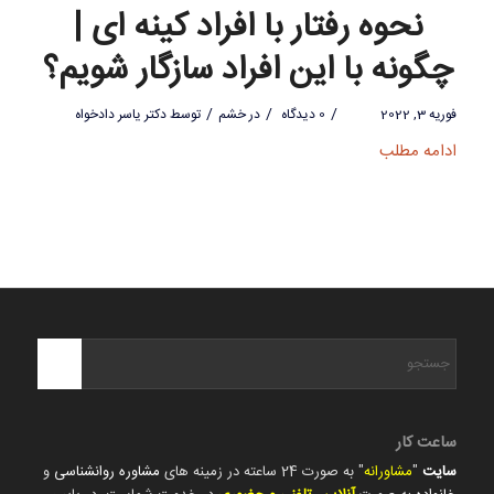
نحوه رفتار با افراد کینه ای |
چگونه با این افراد سازگار شویم؟
/
/
/
فوریه 3, 2022
0 دیدگاه
در
خشم
توسط
دکتر یاسر دادخواه
ادامه مطلب
ساعت کار
سایت
"
مشاورانه
" به صورت 24 ساعته در زمینه های
مشاوره روانشناسی
و