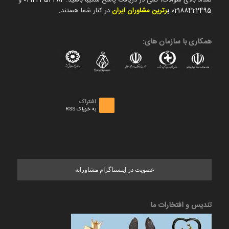
تعداد بالای سوالات، کمی در دریافت پاسخ شکیبا باشید.
02122354282
و
02188422495
ب
رترین مشاوران ایران
در کنار شما هستند.
همکاری با سازمان های:
اشتراک
به خوراک RSS
عضویت در اینستاگرام مشاورانه
تندیس و افتخارات ما