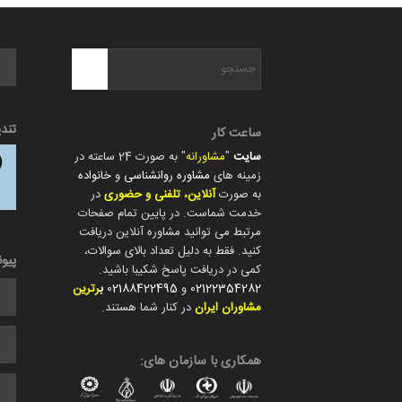
تند
ساعت کار
سایت
"
مشاورانه
" به صورت 24 ساعته در
زمینه های
مشاوره روانشناسی
و
خانواده
به صورت
آنلاین، تلفنی و حضوری
در
خدمت شماست. در پایین تمام صفحات
مرتبط می توانید مشاوره آنلاین دریافت
کنید. فقط به دلیل تعداد بالای سوالات،
پیو
کمی در دریافت پاسخ شکیبا باشید.
02122354282
و
02188422495
ب
رترین
مشاوران ایران
در کنار شما هستند.
همکاری با سازمان های: