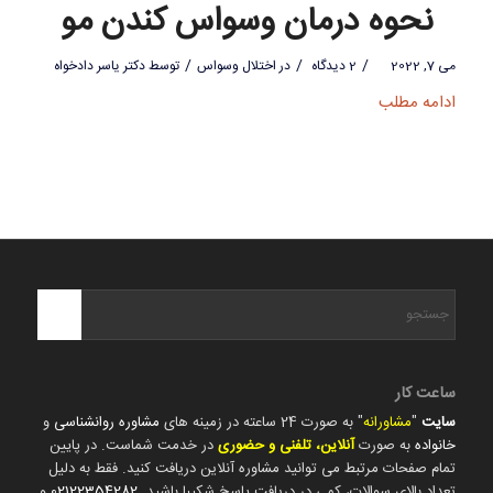
نحوه درمان وسواس کندن مو
/
/
/
می 7, 2022
2 دیدگاه
در
اختلال وسواس
توسط
دکتر یاسر دادخواه
ادامه مطلب
ساعت کار
سایت
"
مشاورانه
" به صورت 24 ساعته در زمینه های
مشاوره روانشناسی
و
خانواده
به صورت
آنلاین، تلفنی و حضوری
در خدمت شماست. در پایین
تمام صفحات مرتبط می توانید مشاوره آنلاین دریافت کنید. فقط به دلیل
تعداد بالای سوالات، کمی در دریافت پاسخ شکیبا باشید.
02122354282
و