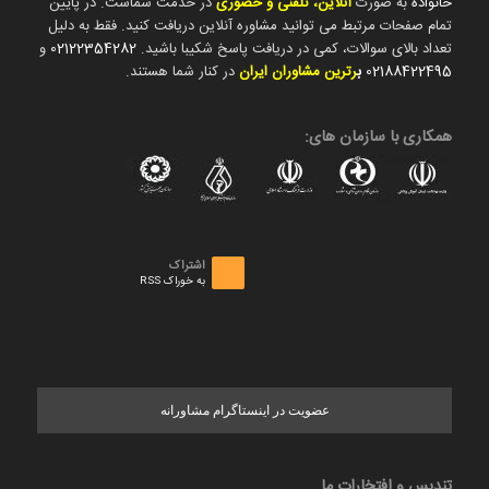
خانواده
به صورت
آنلاین، تلفنی و حضوری
در خدمت شماست. در پایین
تمام صفحات مرتبط می توانید مشاوره آنلاین دریافت کنید. فقط به دلیل
تعداد بالای سوالات، کمی در دریافت پاسخ شکیبا باشید.
02122354282
و
02188422495
ب
رترین مشاوران ایران
در کنار شما هستند.
همکاری با سازمان های:
اشتراک
به خوراک RSS
عضویت در اینستاگرام مشاورانه
تندیس و افتخارات ما