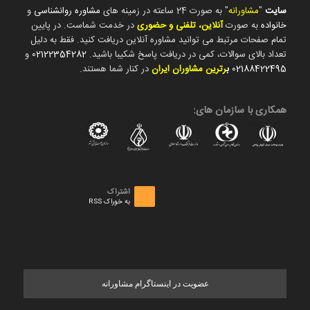
سایت
"
مشاورانه
" به صورت 24 ساعته در زمینه های
مشاوره روانشناسی
و
خانواده
به صورت
آنلاین، تلفنی و حضوری
در خدمت شماست. در پایین
تمام صفحات مرتبط می توانید مشاوره آنلاین دریافت کنید. فقط به دلیل
تعداد بالای سوالات، کمی در دریافت پاسخ شکیبا باشید.
02122354282
و
02188422495
ب
رترین مشاوران ایران
در کنار شما هستند.
همکاری با سازمان های:
اشتراک
به خوراک RSS
عضویت در اینستاگرام مشاورانه