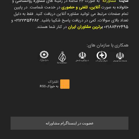
سایت
"
مشاورانه
" به صورت 24 ساعته در زمینه های
مشاوره روانشناسی
و
خانواده
به صورت
آنلاین، تلفنی و حضوری
در خدمت شماست. در پایین
تمام صفحات مرتبط می توانید مشاوره آنلاین دریافت کنید. فقط به دلیل
تعداد بالای سوالات، کمی در دریافت پاسخ شکیبا باشید.
02122354282
و
02188422495
ب
رترین مشاوران ایران
در کنار شما هستند.
همکاری با سازمان های:
اشتراک
به خوراک RSS
عضویت در اینستاگرام مشاورانه