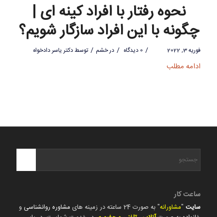
نحوه رفتار با افراد کینه ای |
چگونه با این افراد سازگار شویم؟
/
/
/
فوریه 3, 2022
0 دیدگاه
در
خشم
توسط
دکتر یاسر دادخواه
ادامه مطلب
ساعت کار
سایت
"
مشاورانه
" به صورت 24 ساعته در زمینه های
مشاوره روانشناسی
و