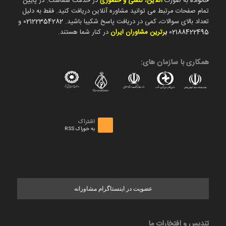
خانواده
به صورت
آنلاین، تلفنی و حضوری
در خدمت شماست. در پایین
تمام صفحات مرتبط می توانید مشاوره آنلاین دریافت کنید. فقط به دلیل
تعداد بالای سوالات، کمی در دریافت پاسخ شکیبا باشید.
02122354282
و
02188422495
ب
رترین مشاوران ایران
در کنار شما هستند.
همکاری با سازمان های:
اشتراک
به خوراک RSS
عضویت در اینستاگرام مشاورانه
تندیس و افتخارات ما