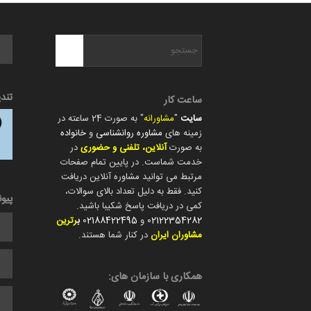
تند
ساعت کار
سایت
"
مشاورانه
" به صورت 24 ساعته در
زمینه های
مشاوره روانشناسی
و
خانواده
به صورت
آنلاین، تلفنی و حضوری
در
خدمت شماست. در پایین تمام صفحات
مرتبط می توانید مشاوره آنلاین دریافت
کنید. فقط به دلیل تعداد بالای سوالات،
پیو
کمی در دریافت پاسخ شکیبا باشید.
02122354282
و
02188422495
ب
رترین
مشاوران ایران
در کنار شما هستند.
همکاری با سازمان های: