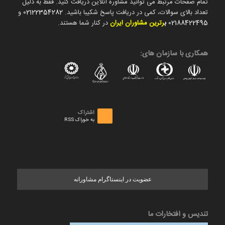
تمام صفحات مرتبط می توانید مشاوره آنلاین دریافت کنید. فقط به دلیل
تعداد بالای سوالات، کمی در دریافت پاسخ شکیبا باشید.
02122354282
و
02188422495
ب
رترین مشاوران ایران
در کنار شما هستند.
همکاری با سازمان های:
اشتراک
به خوراک RSS
عضویت در اینستاگرام مشاورانه
تندیس و افتخارات ما