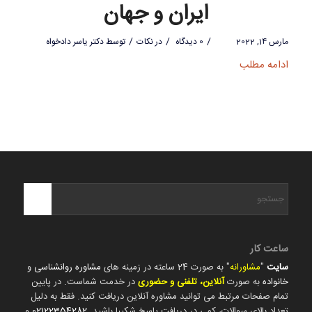
ایران و جهان
/
/
/
مارس 14, 2022
0 دیدگاه
در
نکات
توسط
دکتر یاسر دادخواه
ادامه مطلب
ساعت کار
سایت
"
مشاورانه
" به صورت 24 ساعته در زمینه های
مشاوره روانشناسی
و
خانواده
به صورت
آنلاین، تلفنی و حضوری
در خدمت شماست. در پایین
تمام صفحات مرتبط می توانید مشاوره آنلاین دریافت کنید. فقط به دلیل
تعداد بالای سوالات، کمی در دریافت پاسخ شکیبا باشید.
02122354282
و