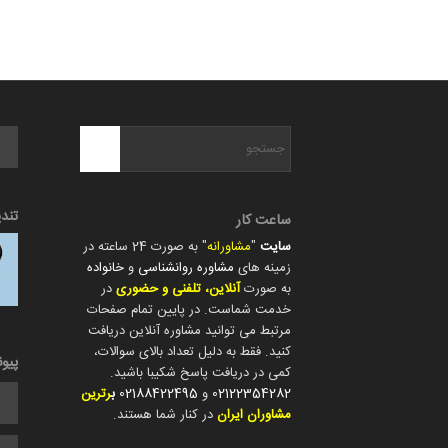
تند
ساعت کار
سایت
"
مشاورانه
" به صورت 24 ساعته در
زمینه های
مشاوره روانشناسی
و
خانواده
به صورت
آنلاین، تلفنی و حضوری
در
خدمت شماست. در پایین تمام صفحات
مرتبط می توانید مشاوره آنلاین دریافت
کنید. فقط به دلیل تعداد بالای سوالات،
پیو
کمی در دریافت پاسخ شکیبا باشید.
02122354282
و
02188422495
ب
رترین
مشاوران ایران
در کنار شما هستند.