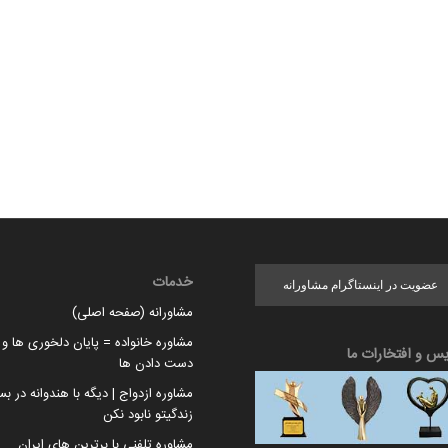
خدمات
عضویت در اینستاگرام مشاورانه
مشاورانه (صفحه اصلی)
مشاوره خانواده = پایان دلخوری ها و ا
یس و افتخارات ما
دست دادن ها
مشاوره ازدواج | دیگه با هندوانه در بس
زندگیتو نابود نکن
مشاوره تلفنی با برترین های ایران