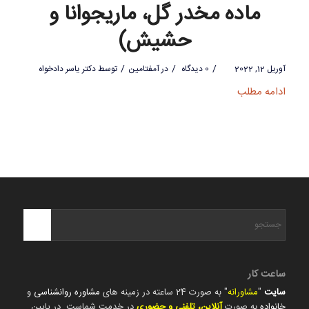
ماده مخدر گل، ماریجوانا و
حشیش)
/
/
/
آوریل 12, 2022
0 دیدگاه
در
آمفتامین
توسط
دکتر یاسر دادخواه
ادامه مطلب
ساعت کار
سایت
"
مشاورانه
" به صورت 24 ساعته در زمینه های
مشاوره روانشناسی
و
خانواده
به صورت
آنلاین، تلفنی و حضوری
در خدمت شماست. در پایین