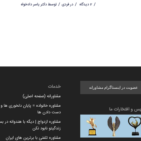
/
/
/
2 دیدگاه
در
فردی
توسط
دکتر یاسر دادخواه
خدمات
عضویت در اینستاگرام مشاورانه
مشاورانه (صفحه اصلی)
مشاوره خانواده = پایان دلخوری ها و ا
یس و افتخارات ما
دست دادن ها
مشاوره ازدواج | دیگه با هندوانه در بس
زندگیتو نابود نکن
مشاوره تلفنی با برترین های ایران