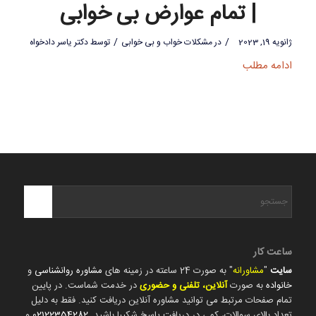
| تمام عوارض بی خوابی
/
/
ژانویه 19, 2023
در
مشکلات خواب و بی خوابی
توسط
دکتر یاسر دادخواه
ادامه مطلب
ساعت کار
سایت
"
مشاورانه
" به صورت 24 ساعته در زمینه های
مشاوره روانشناسی
و
خانواده
به صورت
آنلاین، تلفنی و حضوری
در خدمت شماست. در پایین
تمام صفحات مرتبط می توانید مشاوره آنلاین دریافت کنید. فقط به دلیل
تعداد بالای سوالات، کمی در دریافت پاسخ شکیبا باشید.
02122354282
و