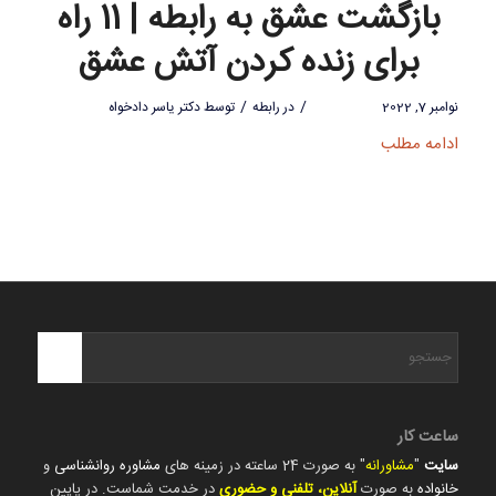
بازگشت عشق به رابطه | 11 راه
برای زنده کردن آتش عشق
/
/
نوامبر 7, 2022
در
رابطه
توسط
دکتر یاسر دادخواه
ادامه مطلب
ساعت کار
سایت
"
مشاورانه
" به صورت 24 ساعته در زمینه های
مشاوره روانشناسی
و
خانواده
به صورت
آنلاین، تلفنی و حضوری
در خدمت شماست. در پایین